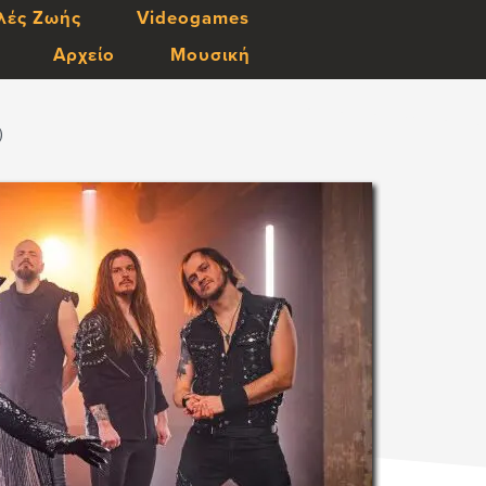
λές Ζωής
Videogames
Αρχείο
Μουσική
)