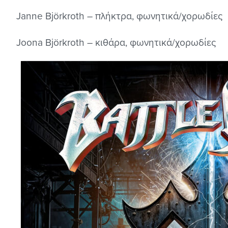
Janne Björkroth – πλήκτρα, φωνητικά/χορωδίες
Joona Björkroth – κιθάρα, φωνητικά/χορωδίες