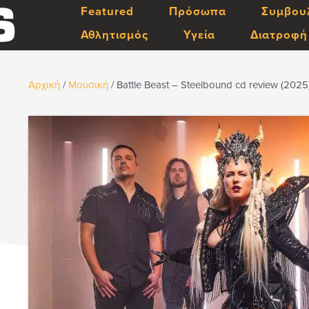
Featured
Πρόσωπα
Συμβου
Αθλητισμός
Υγεία
Διατροφή
Αρχική
/
Μουσική
/
Battle Beast – Steelbound cd review (2025