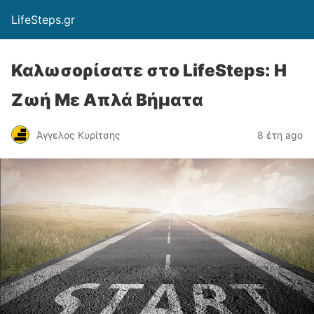
LifeSteps.gr
Καλωσορίσατε στο LifeSteps: Η
Ζωή Με Απλά Βήματα
Άγγελος Κυρίτσης
8 έτη ago