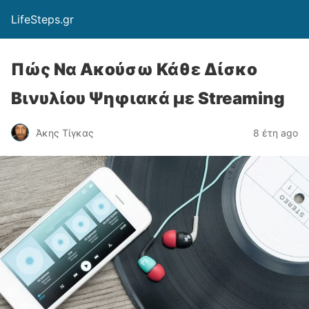
LifeSteps.gr
Πώς Να Ακούσω Κάθε Δίσκο
Βινυλίου Ψηφιακά με Streaming
Άκης Τίγκας
8 έτη ago