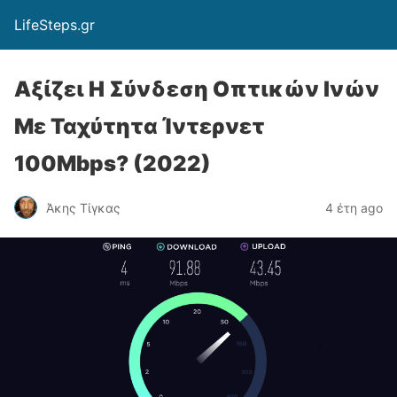
LifeSteps.gr
Αξίζει Η Σύνδεση Οπτικών Ινών
Με Ταχύτητα Ίντερνετ
100Mbps? (2022)
Άκης Τίγκας
4 έτη ago