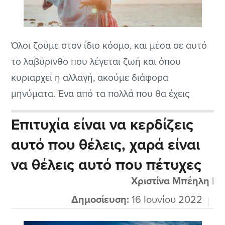
Όλοι ζούμε στον ίδιο κόσμο, και μέσα σε αυτό
το λαβύρινθο που λέγεται ζωή και όπου
κυριαρχεί η αλλαγή, ακούμε διάφορα
μηνύματα. Ένα από τα πολλά που θα έχεις
ακούσει είναι "αυτό το άτομο γεννήθηκε έτσι"
Επιτυχία είναι να κερδίζεις
ή "ο άνθρωπος δεν φτιάχνεται, γεννιέται όπως
αυτό που θέλεις, χαρά είναι
είναι" ή "ο λύκος αλλάζει την όψη του όχι τον
χαρακτήρα του".
να θέλεις αυτό που πέτυχες
Χριστίνα Μπέηλη
|
Δημοσίευση:
16 Ιουνίου 2022