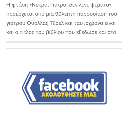
Η φράση «Νεκροί Γιατροί δεν λένε ψέματα»
προέρχεται από μια 90λεπτη παρουσίαση του
γιατρού Ουάλλας Τζοέλ και ταυτόχρονα είναι
και ο τίτλος του βιβλίου που εξέδωσε και στο
οποίο καταρρίπτει πολλούς ιατρικούς μύθους.
Με μεγάλη υπευθυνότητα και γνώσει του
Αρχική
αντικειμένου για το οποίο μιλάει, ο Ουάλλας
Πλευρική
Τζοέλ ανακοινώνει σε ιδιωτικά σεμινάρια πως
υπάρχει θεραπεία για...
Στήλη