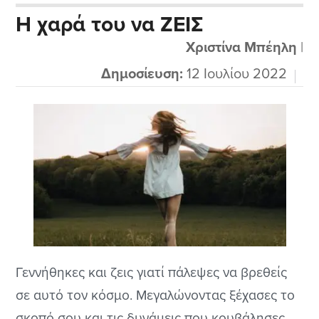
αφιερώσει τη ζωή του να φροντίζει τους
Η χαρά του να ΖΕΙΣ
καθημερινούς συνανθρώπους μας που μας
Χριστίνα Μπέηλη
|
παρέχουν όλα τα πολύτιμα αγαθά όπως τα
καθημερινά μας τρόφιμα.
Δημοσίευση:
12 Ιουλίου 2022
Γεννήθηκες και ζεις γιατί πάλεψες να βρεθείς
σε αυτό τον κόσμο. Μεγαλώνοντας ξέχασες το
σκοπό σου και τις δυνάμεις που κουβάλησες