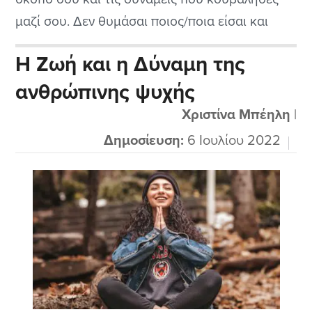
μαζί σου. Δεν θυμάσαι ποιος/ποια είσαι και
γιατί πάλεψες για να υπάρχεις, αλλά τα
Η Ζωή και η Δύναμη της
μηνύματα που κουβαλάς μέσα σου
ανθρώπινης ψυχής
παραμένουν σταθερά χαραγμένα μέσα στην
καρδιά σου. Επέτρεψε μου να σου επαναφέρω
Χριστίνα Μπέηλη
|
κάποια μηνύματα που...
Δημοσίευση:
6 Ιουλίου 2022