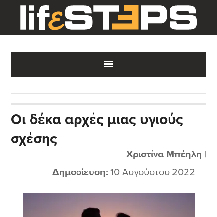
Skip
Skip
Skip
to
to
to
main
primary
footer
content
sidebar
Οι δέκα αρχές μιας υγιούς
σχέσης
Χριστίνα Μπέηλη
|
Δημοσίευση:
10 Αυγούστου 2022