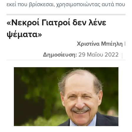
εκεί που βρίσκεσαι, χρησιμοποιώντας αυτά που
έχεις τώρα και να ξεκινήσεις μια νέα αρχή για
«Νεκροί Γιατροί δεν λένε
την δική σου επιτυχία.Αν μπορείς να
ψέματα»
οραματιστείς τι θέλεις να πετύχεις, τότε
μπορείς να το κάνεις πραγματικότητα. Το
Χριστίνα Μπέηλη
|
μυστικό...
Δημοσίευση:
29 Μαΐου 2022