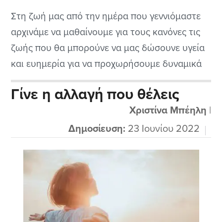
Στη ζωή μας από την ημέρα που γεννιόμαστε
αρχινάμε να μαθαίνουμε για τους κανόνες τις
ζωής που θα μπορούνε να μας δώσουνε υγεία
και ευημερία για να προχωρήσουμε δυναμικά
μέσα στο κόσμο και στη ζωή μας με κάποια
Γίνε η αλλαγή που θέλεις
σταθμά και κάποιες ισορροπίες. Κοιτώντας
Χριστίνα Μπέηλη
|
λοιπόν προτάσεις που μας δίνονται από
έμπειρους ψυχολόγους υπάρχει μια λίστα
Δημοσίευση:
23 Ιουνίου 2022
πραγμάτων...