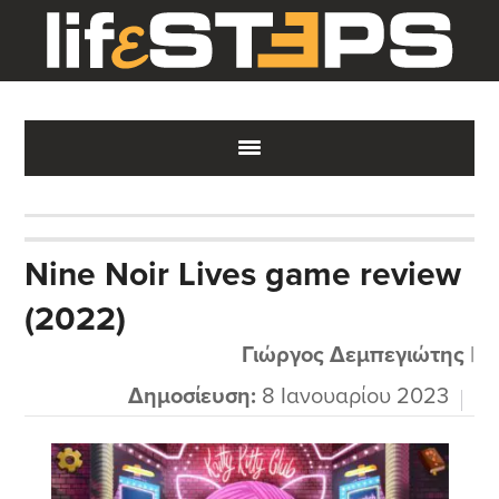
Skip
Skip
Skip
to
to
to
main
primary
footer
content
sidebar
Nine Noir Lives game review
(2022)
Γιώργος Δεμπεγιώτης
|
Δημοσίευση:
8 Ιανουαρίου 2023