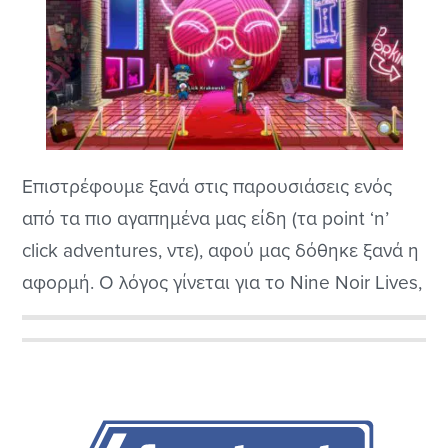
Επιστρέφουμε ξανά στις παρουσιάσεις ενός
από τα πιο αγαπημένα μας είδη (τα point ‘n’
click adventures, ντε), αφού μας δόθηκε ξανά η
αφορμή. Ο λόγος γίνεται για το Nine Noir Lives,
το παρθενικό adventure της Silvernode Games,
το οποίο αποτελεί τον καρπό της πενταετούς
Αρχική
προσπάθειας μιας αρκετά ολιγομελούς ομάδας
Πλευρική
από τη Νότια Αφρική. Ίσως σε...