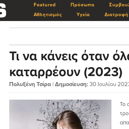
Featured
Πρόσωπα
Συμβου
Αθλητισμός
Υγεία
Διατροφή
Τι να κάνεις όταν ό
καταρρέουν (2023)
Πολυξένη Τσίρα
|
Δημοσίευση:
30 Ιουλίου 202
Το 
τρο
απα