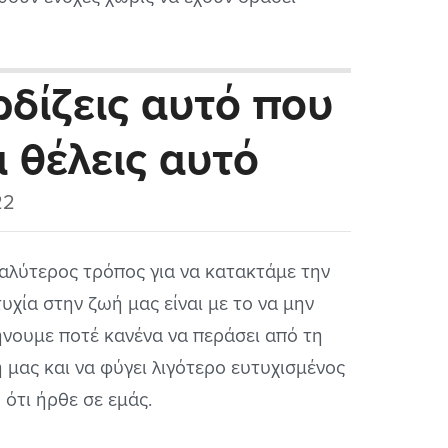
ητικά σε βάρος κάποιου άλλου. Για αυτήν
 κατηγορία ανθρώπων θα μιλήσουμε σε
ερδίζεις αυτό που
ό το άρθρο.
α θέλεις αυτό
22
αλύτερος τρόπος για να κατακτάμε την
τυχία στην ζωή μας είναι με το να μην
νουμε ποτέ κανένα να περάσει από τη
 μας και να φύγει λιγότερο ευτυχισμένος
 ότι ήρθε σε εμάς.