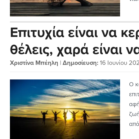
αρν
την
Επιτυχία είναι να κ
αυτ
θέλεις, χαρά είναι ν
που πέτυχες
Χριστίνα Μπέηλη
|
Δημοσίευση:
16 Ιουνίου 20
Ο κ
επι
αφή
ζωή
από