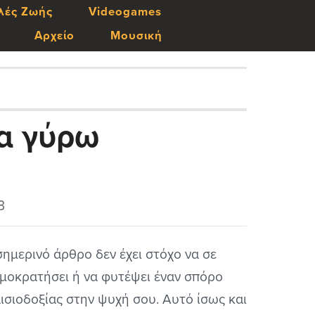
λές Ζωής
Videogames
Αρχείο
Μουσική
λα γύρω
3
σημερινό άρθρο δεν έχει στόχο να σε
μοκρατήσει ή να φυτέψει έναν σπόρο
ισιοδοξίας στην ψυχή σου. Αυτό ίσως και