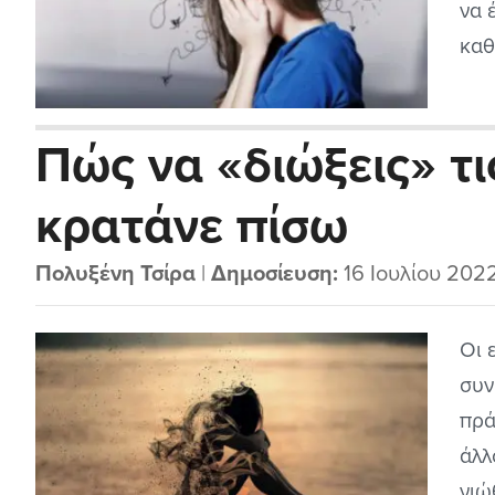
να 
καθ
ειδ
δικ
Πώς να «διώξεις» τι
κρατάνε πίσω
Πολυξένη Τσίρα
|
Δημοσίευση:
16 Ιουλίου 202
Οι 
συν
πρά
άλλ
νιώ