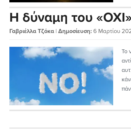
Η δύναμη του «ΟΧΙ
Γαβριέλλα Τζόκα
|
Δημοσίευση:
6 Μαρτίου 20
Το 
αντ
αυτ
κάν
πάν