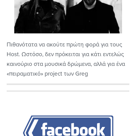
Πιθανότατα να ακούτε πρώτη φορά για τους
Host. Ωστόσο, δεν πρόκειται για κάτι εντελώς
καινούριο στα μουσικά δρώμενα, αλλά για ένα
«πειραματικό» project των Greg
Mackintosh/Nick Holmes, δηλαδή των δύο
βασικών πυλώνων των Paradise Lost. Η λέξη
Αρχική
πειραματικό μπαίνει σε εισαγωγικά, καθώς με
Πλευρική
την παρούσα δουλειά, οι δύο Βρετανοί
επιχειρούν μια επιστροφή στον ήχο του...
Στήλη