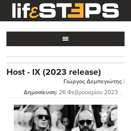
Skip
Skip
Skip
to
to
to
main
primary
footer
content
sidebar
Host - IX (2023 release)
Γιώργος Δεμπεγιώτης
|
Δημοσίευση:
26 Φεβρουαρίου 2023