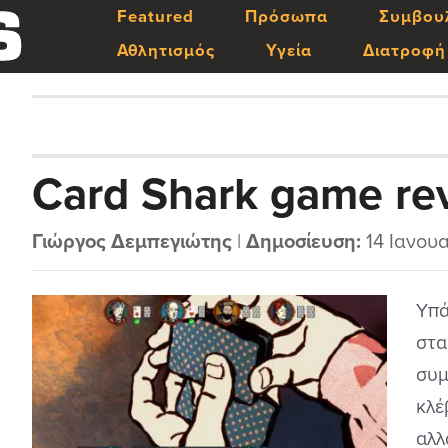
Featured
Πρόσωπα
Συμβου
Αθλητισμός
Υγεία
Διατροφή
Card Shark game re
Γιώργος Δεμπεγιώτης
|
Δημοσίευση:
14 Ιανου
Υπά
στα
συμ
κλέ
αλλ