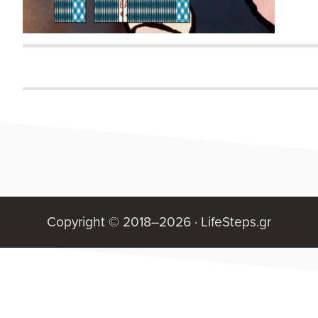
πρά
του
Ner
παιχ
Copyright © 2018–2026 ·
LifeSteps.gr