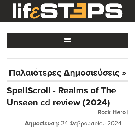
Skip
Skip
Skip
to
to
to
main
primary
footer
content
sidebar
Παλαιότερες Δημοσιεύσεις »
SpellScroll - Realms of The
Unseen cd review (2024)
Rock Hero
|
Δημοσίευση:
24 Φεβρουαρίου 2024