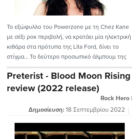
Το εξώφυλλο του Powerzone με τη Chez Kane
με σέξι ροκ περιβολή, να κρατάει μία ηλεκτρική
κιθάρα στα πρότυπα της Lita Ford, δίνει το
στίγμα… Το δεύτερο προσωπικό άλμπουμ της
ικανότατης ερμηνεύτριας έχει βαθιά τις ρίζες
Preterist - Blood Moon Rising
του στις δεκαετίες του ‘80 και του ‘90, όπως
review (2022 release)
και ο προηγούμενος δίσκος της με τίτλο το
όνομά της!
Rock Hero
|
Δημοσίευση:
18 Σεπτεμβρίου 2022