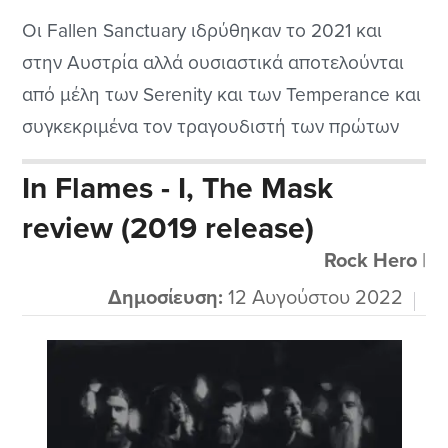
Οι Fallen Sanctuary ιδρύθηκαν το 2021 και
στην Αυστρία αλλά ουσιαστικά αποτελούνται
από μέλη των Serenity και των Temperance και
συγκεκριμένα τον τραγουδιστή των πρώτων
Georg Neuhauser και το σούπερ ταλαντούχο
In Flames - I, The Mask
Marco Pastorino από τους Temperance αλλά και
review (2019 release)
με συμμετοχή και σε άλλα ενδιαφέροντα
projects. Παίζουν ένα ωραίο μοντέρνο
Rock Hero
|
μελωδικό μέταλ συνδυάζοντας τις ικανότητες
Δημοσίευση:
12 Αυγούστου 2022
και...