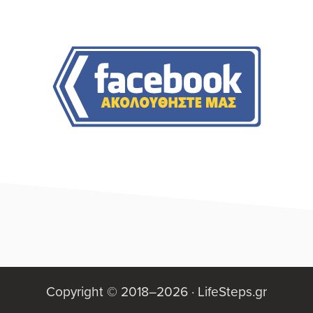
αναλυτικότερα. Εδώ κοιτώντας να βρω κάποια
Αρχική
στοιχεία για...
Πλευρική
Στήλη
Footer
Copyright © 2018–2026 ·
LifeSteps.gr