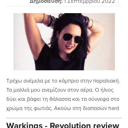
Δημοσίευση:
1 Σεπτεμβρίου 2022
Τρέχω ανέμελα με το κάμπριο στην παραλιακή.
Τα μαλλιά μου ανεμίζουν στον αέρα. Ο ήλιος
δύει και βάφει τη θάλασσα και τα σύννεφα στο
χρώμα της φωτιάς. Ακούω στη διαπασών hard
rock της δεκαετίας του ‘80 με τα υπέροχα
Warkings - Revolution review
φωνητικά της Chez Kane. Συνέρχομαι