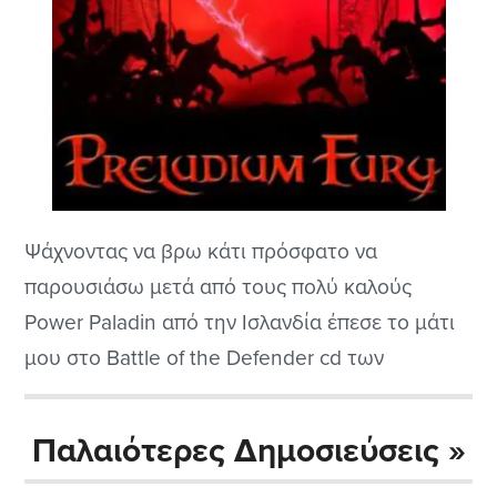
Ψάχνοντας να βρω κάτι πρόσφατο να
παρουσιάσω μετά από τους πολύ καλούς
Power Paladin από την Ισλανδία έπεσε το μάτι
μου στο Battle of the Defender cd των
Preludium Fury από τις Ηνωμένες Πολιτείες της
Αμερικής. Πριν λίγους μήνες κυκλοφόρησε
Παλαιότερες Δημοσιεύσεις »
οπότε λέω εντάξει είμαστε ας το δούμε