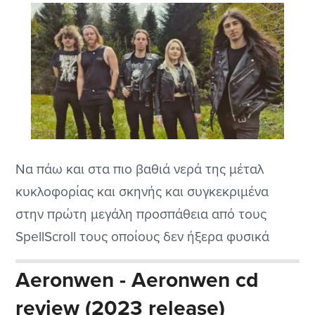
Να πάω και στα πιο βαθιά νερά της μέταλ
κυκλοφορίας και σκηνής και συγκεκριμένα
στην πρώτη μεγάλη προσπάθεια από τους
SpellScroll τους οποίους δεν ήξερα φυσικά
αλλά είναι κοντά μας σχετικά στην Κροατία
Aeronwen - Aeronwen cd
συγκεκριμένα και δεν έχω παρουσιάσει μπάντα
review (2023 release)
από εκεί μιας και είναι λίγες μάλλον που