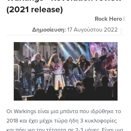
(2021 release)
γρήγορα… Δεν έχω αυτοκίνητο καρντιά μου,
όπως έλεγε ο πρωταγωνιστής σε...
Rock Hero
|
Δημοσίευση:
17 Αυγούστου 2022
Οι Warkings είναι μια μπάντα που ιδρύθηκε το
2018 και έχει μέχρι τώρα ήδη 3 κυκλοφορίες
και πάει για την τέταρτη σε 2-3 μήνες. Είναι μια