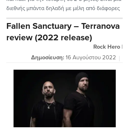
διεθνής μπάντα δηλαδή με μέλη από διάφορες
χώρες και παίζει ένα μελωδικό power metal.
Fallen Sanctuary – Terranova
Αυτό που ξεχώρισα αμέσως είναι την φωνή
review (2022 release)
του τραγουδιστή που δεν είναι άλλος από τον...
Rock Hero
|
Δημοσίευση:
16 Αυγούστου 2022