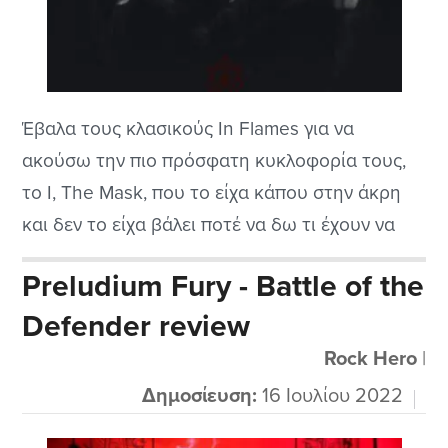
Έβαλα τους κλασικούς In Flames για να
ακούσω την πιο πρόσφατη κυκλοφορία τους,
το I, The Mask, που το είχα κάπου στην άκρη
και δεν το είχα βάλει ποτέ να δω τι έχουν να
μας πουν οι φίλοι μας από την Σουηδία. Μην
Preludium Fury - Battle of the
ξεχνάμε ότι αυτοί μαζί με τους At the Gates και
Defender review
τους θρυλικούς...
Rock Hero
|
Δημοσίευση:
16 Ιουλίου 2022