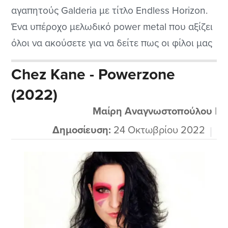
αγαπητούς Galderia με τίτλο Endless Horizon.
Ένα υπέροχο μελωδικό power metal που αξίζει
όλοι να ακούσετε για να δείτε πως οι φίλοι μας
από την Γαλλία κατάφεραν να βγάλουν κάτι
Chez Kane - Powerzone
τόσο εντυπωσιακό που ούτε εγώ το περίμενα
(2022)
τόσο καλό να πω την αλήθεια μετά από κάποια
αδιάφορα cd που...
Μαίρη Αναγνωστοπούλου
|
Δημοσίευση:
24 Οκτωβρίου 2022