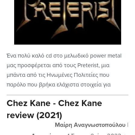
Ένα πολύ καλό cd στο μελωδικό power metal
μας προσφέρεται από τους Preterist, μια
μπάντα από τις Ηνωμένες Πολιτείες που
παρόλο που βρήκα ελάχιστα στοιχεία για
αυτούς θα τους παρουσιάσω γιατί πιστεύω ότι
Chez Kane - Chez Kane
αξίζουν τα παιδιά και πρέπει να προβληθεί το
review (2021)
έργο τους. Προς το παρόν παραμένουν
ανεξάρτητοι και βγάζουν μόνοι τους το cd
Μαίρη Αναγνωστοπούλου
|
τους...