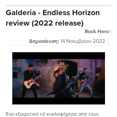
Aeronwen που μάλλον είναι και το ντεμπούτο
Galderia - Endless Horizon
τους cd στον χώρο του συμφωνικού μέταλ με
review (2022 release)
κάποια ελαφριά στοιχεία από άλλα είδη. Τα
παιδιά από το San...
Rock Hero
|
Δημοσίευση:
14 Νοεμβρίου 2022
Ένα εξαιρετικό cd κυκλοφόρησε από τους