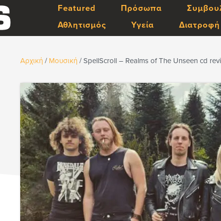
Featured
Πρόσωπα
Συμβου
Αθλητισμός
Υγεία
Διατροφή
Αρχική
/
Μουσική
/
SpellScroll – Realms of The Unseen cd rev