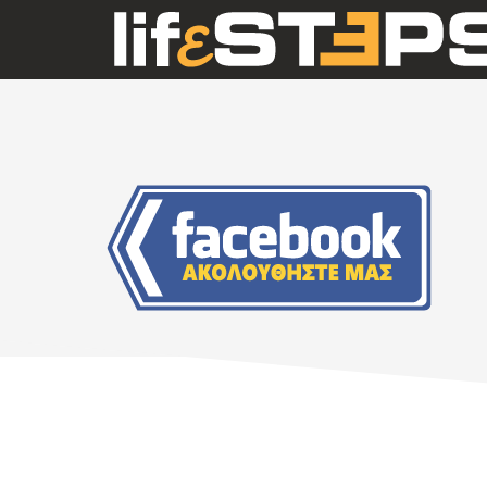
Skip
Skip
Skip
to
to
to
main
primary
footer
content
sidebar
Αρχική
Πλευρική
Στήλη