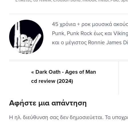
Ετικέτες:
cd review
,
Croatian band
,
melodic metal
,
Pula
,
Spel
45 χρόνια + ροκ μουσικά ακούσ
Punk, Punk Rock έως και Viking 
και ο μέγιστος Ronnie James Dio
Previous
« Dark Oath - Ages of Man
Post:
cd review (2024)
Αφήστε μια απάντηση
Reader
Interactions
Η ηλ. διεύθυνση σας δεν δημοσιεύεται.
Τα υποχρ