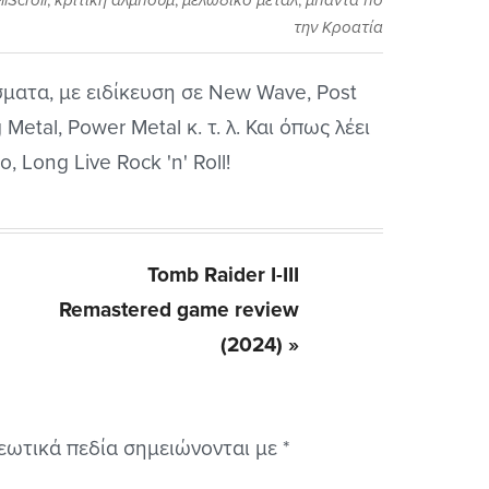
lScroll
,
κριτική άλμπουμ
,
μελωδικό μέταλ
,
μπάντα πό
την Κροατία
ματα, με ειδίκευση σε New Wave, Post
Metal, Power Metal κ. τ. λ. Και όπως λέει
, Long Live Rock 'n' Roll!
Next
Tomb Raider I-III
Remastered game review
Post:
(2024) »
εωτικά πεδία σημειώνονται με
*