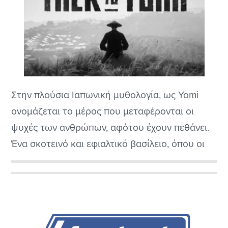
Στην πλούσια Ιαπωνική μυθολογία, ως Yomi
ονομάζεται το μέρος που μεταφέρονται οι
ψυχές των ανθρώπων, αφότου έχουν πεθάνει.
Ένα σκοτεινό και εφιαλτικό βασίλειο, όπου οι
νεκροί, ανεξάρτητα με τη συμπεριφορά που
είχαν στη ζωή τους (καμία σχέση με το δίπτυχο
Αρχική
παράδεισος/κόλαση δηλαδή), συνεχίζουν να
Πλευρική
διατηρούν την ύπαρξή τους στο διηνεκές ωσάν
σκιές. Επί τοις ουσίας,...