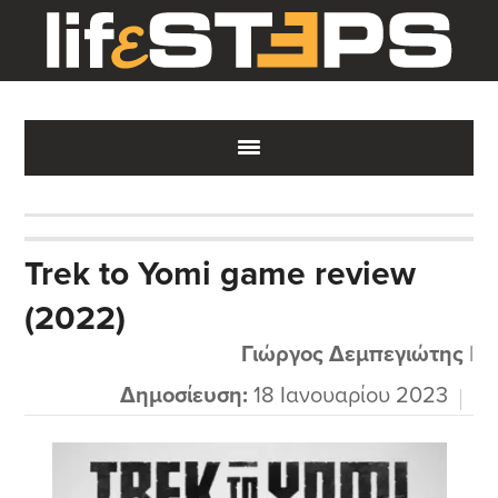
Skip
Skip
Skip
to
to
to
main
primary
footer
content
sidebar
Trek to Yomi game review
(2022)
Γιώργος Δεμπεγιώτης
|
Δημοσίευση:
18 Ιανουαρίου 2023