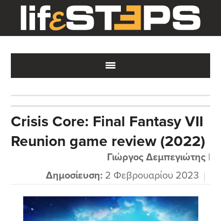
Skip
Skip
Skip
to
to
to
main
primary
footer
content
sidebar
Crisis Core: Final Fantasy VII
Reunion game review (2022)
Γιώργος Δεμπεγιώτης
|
Δημοσίευση:
2 Φεβρουαρίου 2023