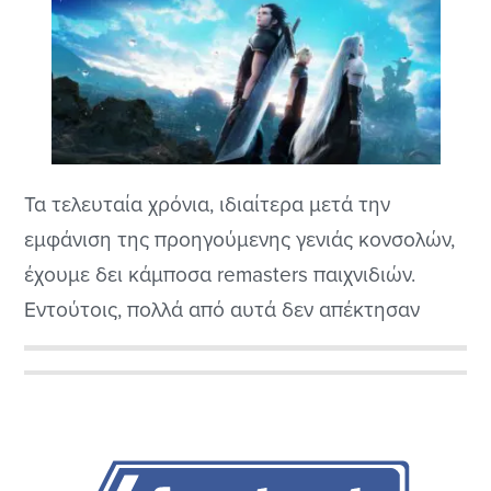
Τα τελευταία χρόνια, ιδιαίτερα μετά την
εμφάνιση της προηγούμενης γενιάς κονσολών,
έχουμε δει κάμποσα remasters παιχνιδιών.
Εντούτοις, πολλά από αυτά δεν απέκτησαν
ιδιαίτερο νόημα για τον παίκτη, καθώς δεν
είχαν περάσει παρά ελάχιστα χρόνια από την
Αρχική
αρχική τους κυκλοφορία. Υπάρχουν όμως
Πλευρική
περιπτώσεις που το remaster έχει πραγματική
ουσία, καθώς για διαφόρους λόγους, το