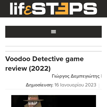
Skip
Skip
Skip
to
to
to
main
primary
footer
content
sidebar
Voodoo Detective game
review (2022)
Γιώργος Δεμπεγιώτης
|
Δημοσίευση:
16 Ιανουαρίου 2023