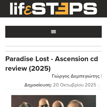
Skip
Skip
Skip
to
to
to
main
primary
footer
content
sidebar
Paradise Lost - Ascension cd
review (2025)
Γιώργος Δεμπεγιώτης
|
Δημοσίευση:
20 Οκτωβρίου 2025