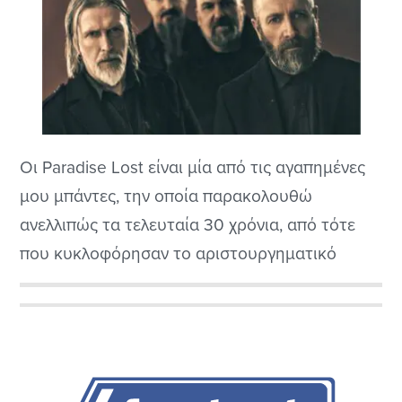
Οι Paradise Lost είναι μία από τις αγαπημένες
μου μπάντες, την οποία παρακολουθώ
ανελλιπώς τα τελευταία 30 χρόνια, από τότε
που κυκλοφόρησαν το αριστουργηματικό
“Draconian Times”, το οποίο ήταν ίσως και ο
τελευταίος δίσκος τους που είχε σχεδόν
Αρχική
καθολική αποδοχή.
Πλευρική