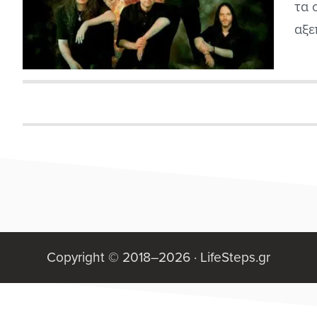
τα 
αξε
πόσ
να 
Copyright © 2018–2026 ·
LifeSteps.gr