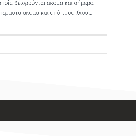
οποία θεωρούνται ακόμα και σήμερα
πέραστα ακόμα και από τους ίδιους,
ο μάλλον από μπάντες που προσπαθούν
πλησιάσουν τον ήχο τους.