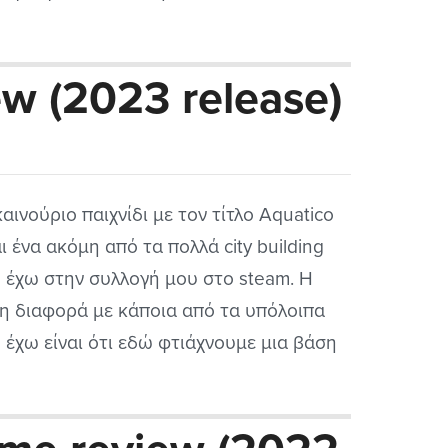
μο του δημοφιλούς παιχνιδιού RimWorld
 οποίο αν θυμάμαι καλά είχα παίξει για 30
w (2023 release)
ς περίπου και μου άρεσε πολύ παρόλο
..
καινούριο παιχνίδι με τον τίτλο Aquatico
αι ένα ακόμη από τα πολλά city building
 έχω στην συλλογή μου στο steam. Η
η διαφορά με κάποια από τα υπόλοιπα
 έχω είναι ότι εδώ φτιάχνουμε μια βάση
ν βυθό της θάλασσας με τα ειδικά
πότ που έχουμε στην διάθεση μας. Ας
ε τι περιέχει...