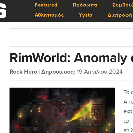
Featured
Πρόσωπα
Συμβου
Αθλητισμός
Υγεία
Διατροφή
RimWorld: Anomaly d
Rock Hero
|
Δημοσίευση:
19 Απριλίου 2024
To 
Ano
exp
εμπ
επι