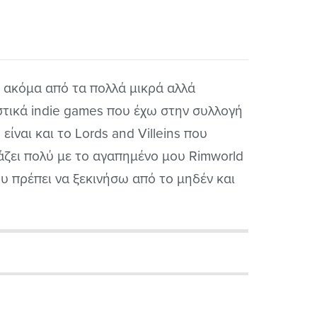
 ακόμα από τα πολλά μικρά αλλά
στικά indie games που έχω στην συλλογή
 είναι και το Lords and Villeins που
άζει πολύ με το αγαπημένο μου Rimworld
υ πρέπει να ξεκινήσω από το μηδέν και
φτιάξω μια πόλη ουσιαστικά όπου θα
ευτούν οι κάτοικοι της και θα πρέπει να
ς ικανοποιώ τις...