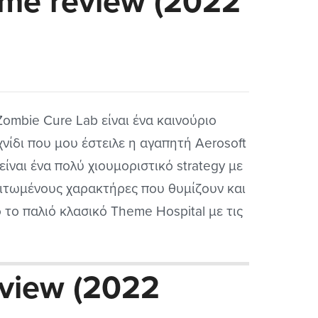
me review (2022
Zombie Cure Lab είναι ένα καινούριο
χνίδι που μου έστειλε η αγαπητή Aerosoft
 είναι ένα πολύ χιουμοριστικό strategy με
ιτωμένους χαρακτήρες που θυμίζουν και
ο το παλιό κλασικό Theme Hospital με τις
φες που έκαναν και το τρελό χιούμορ
 είχε. Είναι από τα παιχνίδια που μου
eview (2022
σουν οπότε δεν έχασα την ευκαιρία...