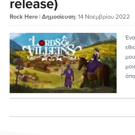
release)
Rock Hero
|
Δημοσίευση:
14 Νοεμβρίου 2022
Ένα
εθι
μου
μοι
όπο
να 
μαζ
του