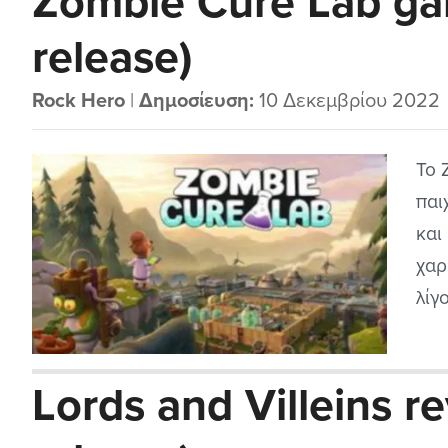
Zombie Cure Lab ga
release)
Rock Hero
|
Δημοσίευση:
10 Δεκεμβρίου 2022
Το 
παι
και
χαρ
λίγ
γκά
που
Lords and Villeins r
αρέ