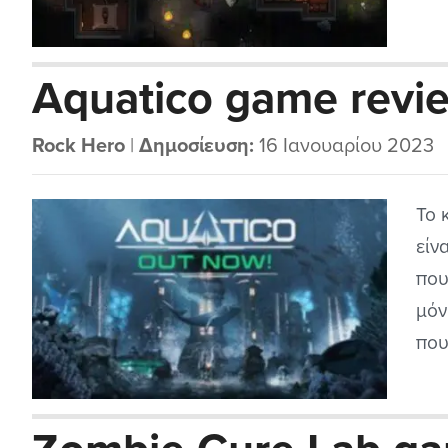
κόσ
(το
Aquatico game revie
ώρε
που.
Rock Hero
|
Δημοσίευση:
16 Ιανουαρίου 2023
Το 
είν
που
μόν
που
στο
ρομ
δούμ