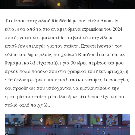
To dlc του παιχνιδιού RimWorld με τον τίτλο Anomaly
είναι ένα από τα πιο αναμενόμενα expansions του 2024
που έρχεται να εμπλουτίσει το βασικό παιχνίδι με
επιπλέον επιλογές για τον παίκτη. Επεκτείνοντας τον
κόσμο του δημοφιλούς παιχνιδιού RimWorld (το οποίο αν
θυμάμαι καλά είχα παίξει για 30 ώρες περίπου και μου
άρεσε πολύ παρόλο που στα γραφικά του ήταν φτωχό), η
νέα έκδοση φέρνει μια σειρά από καινοτόμες λειτουργίες
και προσθήκες που υπόσχονται να εμπλουτίσουν την
εμπειρία του παίκτη στο ίδιο όμως στυλ που είχε και το
παλιό καλό παιχνίδι.