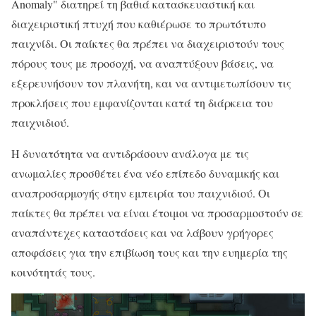
Anomaly" διατηρεί τη βαθιά κατασκευαστική και
διαχειριστική πτυχή που καθιέρωσε το πρωτότυπο
παιχνίδι. Οι παίκτες θα πρέπει να διαχειριστούν τους
πόρους τους με προσοχή, να αναπτύξουν βάσεις, να
εξερευνήσουν τον πλανήτη, και να αντιμετωπίσουν τις
προκλήσεις που εμφανίζονται κατά τη διάρκεια του
παιχνιδιού.
Η δυνατότητα να αντιδράσουν ανάλογα με τις
ανωμαλίες προσθέτει ένα νέο επίπεδο δυναμικής και
αναπροσαρμογής στην εμπειρία του παιχνιδιού. Οι
παίκτες θα πρέπει να είναι έτοιμοι να προσαρμοστούν σε
αναπάντεχες καταστάσεις και να λάβουν γρήγορες
αποφάσεις για την επιβίωση τους και την ευημερία της
κοινότητάς τους.