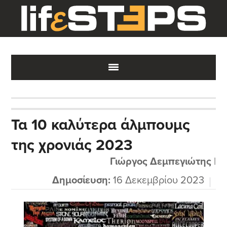
Skip
Skip
Skip
to
to
to
main
primary
footer
content
sidebar
Τα 10 καλύτερα άλμπουμς
της χρονιάς 2023
Γιώργος Δεμπεγιώτης
|
Δημοσίευση:
16 Δεκεμβρίου 2023