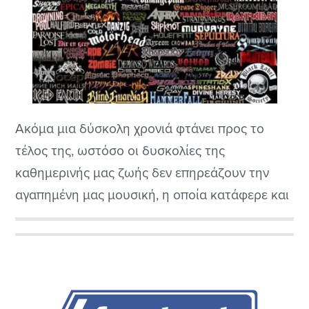
Ακόμα μια δύσκολη χρονιά φτάνει προς το
τέλος της, ωστόσο οι δυσκολίες της
καθημερινής μας ζωής δεν επηρεάζουν την
αγαπημένη μας μουσική, η οποία κατάφερε και
φέτος να παραδώσει εξαιρετικά δείγματα
γραφής. Ιδιαίτερα, η εγχώρια σκηνή
Αρχική
αποδεικνύει για μια ακόμη χρονιά, ότι
Πλευρική
βρίσκεται στο κορυφαίο επίπεδο, καθώς η
προσωπική, top-ten, λίστα που θα διαβάσετε