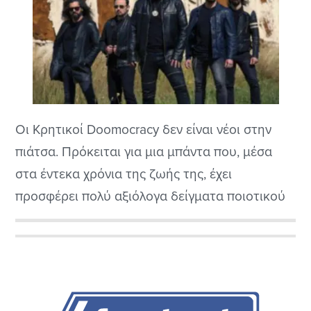
Οι Κρητικοί Doomocracy δεν είναι νέοι στην
πιάτσα. Πρόκειται για μια μπάντα που, μέσα
στα έντεκα χρόνια της ζωής της, έχει
προσφέρει πολύ αξιόλογα δείγματα ποιοτικού
epic/doom metal, στα πρότυπα των
Candlemass, από τους οποίους αναμένουμε
Αρχική
πολύ σύντομα τη νέα τους δουλειά.
Πλευρική