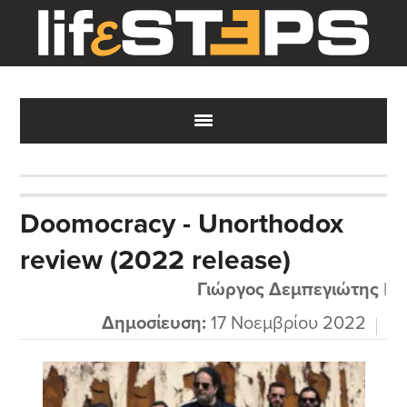
Skip
Skip
Skip
to
to
to
main
primary
footer
content
sidebar
Doomocracy - Unorthodox
review (2022 release)
Γιώργος Δεμπεγιώτης
|
Δημοσίευση:
17 Νοεμβρίου 2022