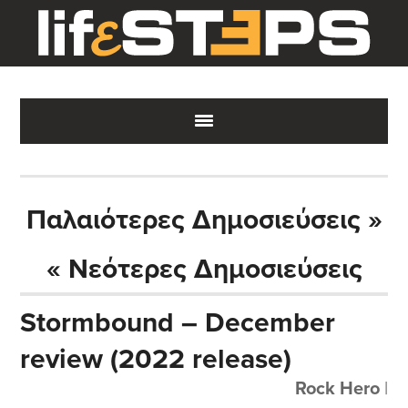
Skip
Skip
Skip
to
to
to
main
primary
footer
content
sidebar
Παλαιότερες Δημοσιεύσεις »
« Νεότερες Δημοσιεύσεις
Stormbound – December
review (2022 release)
Rock Hero
|