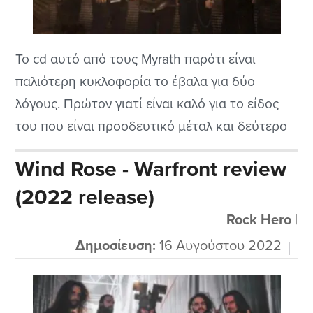
Το cd αυτό από τους Myrath παρότι είναι
παλιότερη κυκλοφορία το έβαλα για δύο
λόγους. Πρώτον γιατί είναι καλό για το είδος
του που είναι προοδευτικό μέταλ και δεύτερο
γιατί τα παιδιά προέρχονται από την Τυνησία
Wind Rose - Warfront review
που ειλικρινά δεν ήξερα αν είχε μέταλ σκηνή
(2022 release)
ενεργή αφού δεν είχα ακούσει ποτέ έως τώρα
κάτι από εκεί....
Rock Hero
|
Δημοσίευση:
16 Αυγούστου 2022