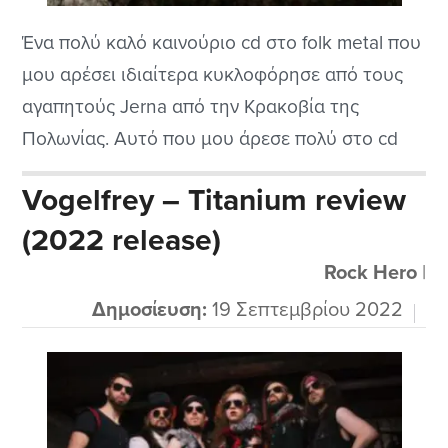
Ένα πολύ καλό καινούριο cd στο folk metal που
μου αρέσει ιδιαίτερα κυκλοφόρησε από τους
αγαπητούς Jerna από την Κρακοβία της
Πολωνίας. Αυτό που μου άρεσε πολύ στο cd
τους αυτό είναι ότι τραγουδούν στην γλώσσα
Vogelfrey – Titanium review
τους και μου φαίνονται πολύ καλοί για
(2022 release)
ντεμπτούτο cd. Τα παιδιά παίζουν πολύ καλά
και δείχνουν το ταλέντο τους...
Rock Hero
|
Δημοσίευση:
19 Σεπτεμβρίου 2022