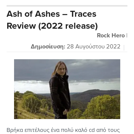
Eternal War που κυκλοφόρησε νωρίτερα φέτος.
Ash of Ashes – Traces
Η μπάντα παίζει ένα πολύ ενδιαφέρον μείγμα
Review (2022 release)
συμφωνικού folk metal με συνδυασμό
γυναικείων αιθέριων φωνητικών με...
Rock Hero
|
Δημοσίευση:
28 Αυγούστου 2022
Βρήκα επιτέλους ένα πολύ καλό cd από τους