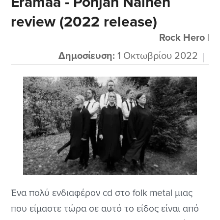
Eramaa - Pohjan Nainen
διάφορα άλλα στοιχεία από prog, folk και ότι
review (2022 release)
μπορεί να φανταστεί κανείς. Αυτό τους κάνει
μοναδικούς γιατί δεν ακούγονται...
Rock Hero
|
Δημοσίευση:
1 Οκτωβρίου 2022
Ένα πολύ ενδιαφέρον cd στο folk metal μιας
που είμαστε τώρα σε αυτό το είδος είναι από