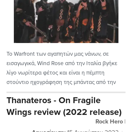
Το Warfront των αγαπητών μας νάνων, σε
εισαγωγικά, Wind Rose από την Ιταλία βγήκε
λίγο νωρίτερα φέτος και είναι η πέμπτη
στούντιο ηχογράφηση της μπάντας από την
Πίζα. Έχω παρουσιάσει το προηγούμενο τους
Thanateros - On Fragile
και καταπληκτικό για μένα, το Wintersaga.
Wings review (2022 release)
Ήμουν πολύ περίεργος να ακούσω το
καινούριο τους cd για να δω μέχρι που
Rock Hero
|
μπορούν να...