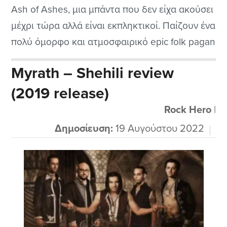
Ash of Ashes, μια μπάντα που δεν είχα ακούσει
μέχρι τώρα αλλά είναι εκπληκτικοί. Παίζουν ένα
πολύ όμορφο και ατμοσφαιρικό epic folk pagan
metal με doom στοιχεία που μου θύμισαν τους
Myrath – Shehili review
αγαπημένους While Heaven Wept.
(2019 release)
Δημιουργήθηκαν το 2014 και αυτή είναι η
δεύτερη ηχογράφηση σε στούντιο. Όλα...
Rock Hero
|
Δημοσίευση:
19 Αυγούστου 2022