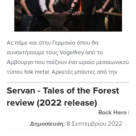
Ας πάμε και στην Γερμανία όπου θα
συναντήσουμε τους Vogelfrey από το
Αμβούργο που παίζουν ένα ωραίο μεσαιωνικού
τύπου folk metal. Αρκετές μπάντες από την
χώρα παίζουν τέτοιου είδους μουσική και είναι
Servan - Tales of the Forest
πάντα καλές σαν σύνολο. Εδώ τα παιδιά μου
review (2022 release)
θυμίζουν και λίγο τους γνωστούς
συμπατριώτες τους Rammstein σε μερικά
Rock Hero
|
τραγούδια. Έχοντας πάρει λίγο από...
Δημοσίευση:
8 Σεπτεμβρίου 2022