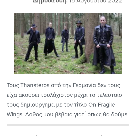
Δημοσίευση:
15 Αυγούστου 2022
Τους Thanateros από την Γερμανία δεν τους
είχα ακούσει τουλάχιστον μέχρι το τελευταίο
τους δημιούργημα με τον τίτλο On Fragile
Wings. Λάθος μου βέβαια γιατί όπως θα δούμε
παρακάτω πρόκειται για μια πολύ καλή μπάντα
στο σκοτεινό ροκ η gothic rock με κάποια folk