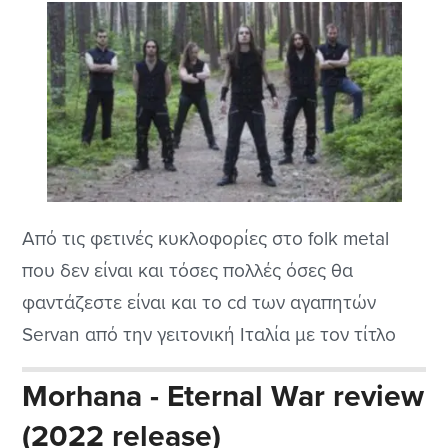
Από τις φετινές κυκλοφορίες στο folk metal
που δεν είναι και τόσες πολλές όσες θα
φαντάζεστε είναι και το cd των αγαπητών
Servan από την γειτονική Ιταλία με τον τίτλο
Tales of the Forest. Παίζουν ένα πολύ
Morhana - Eternal War review
ενδιαφέρον και πρωτότυπο μπορώ να πω στυλ
(2022 release)
που μερικές φορές θυμίζει σοβαρό folk metal