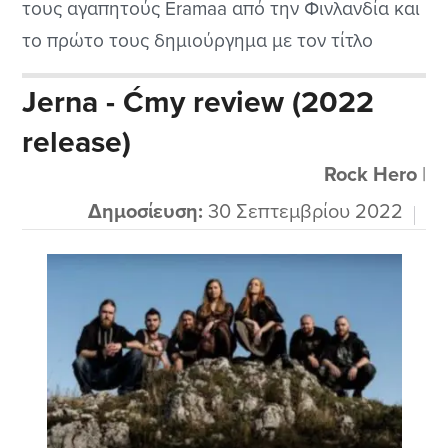
τους αγαπητούς Eramaa από την Φινλανδία και
το πρώτο τους δημιούργημα με τον τίτλο
Pohjan Nainen. Από το πρώτο άκουσμα μπορώ
Jerna - Ćmy review (2022
να πω ότι είναι αρκετά πρωτότυπο.
release)
Τραγουδάνε και στα αγγλικά και στην γλώσσα
τους και έτσι έχει...
Rock Hero
|
Δημοσίευση:
30 Σεπτεμβρίου 2022