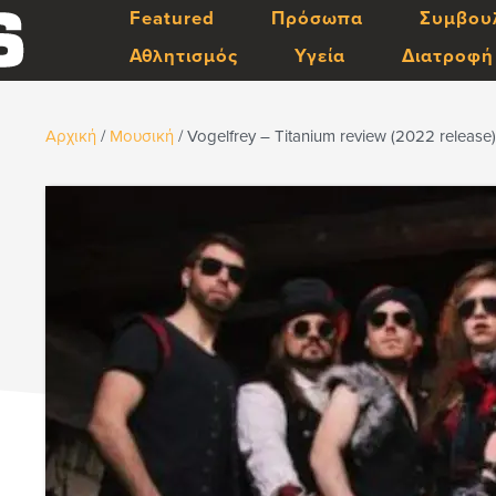
Featured
Πρόσωπα
Συμβου
Αθλητισμός
Υγεία
Διατροφή
Αρχική
/
Μουσική
/
Vogelfrey – Titanium review (2022 release)