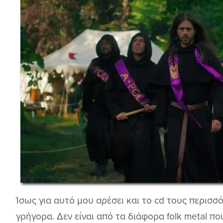
Ίσως για αυτό μου αρέσει και το cd τους περισσ
γρήγορα. Δεν είναι από τα διάφορα folk metal πο