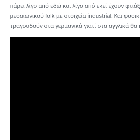
πάρει λίγο από εδώ και λίγο από εκεί έχουν φτι
μεσαιωνικού folk με στοιχεία industrial. Και φυσι
τραγουδούν στα γερμανικά γιατί στα αγγλικά θα