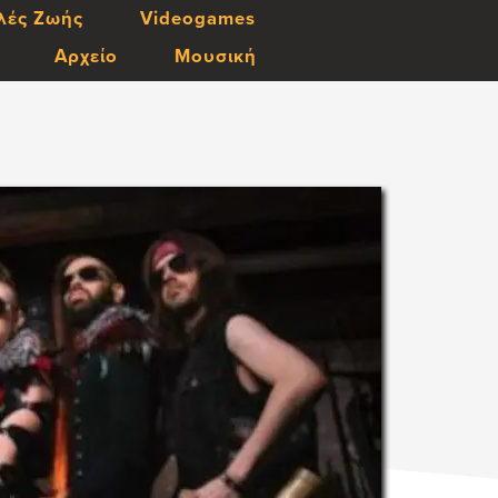
λές Ζωής
Videogames
Αρχείο
Μουσική