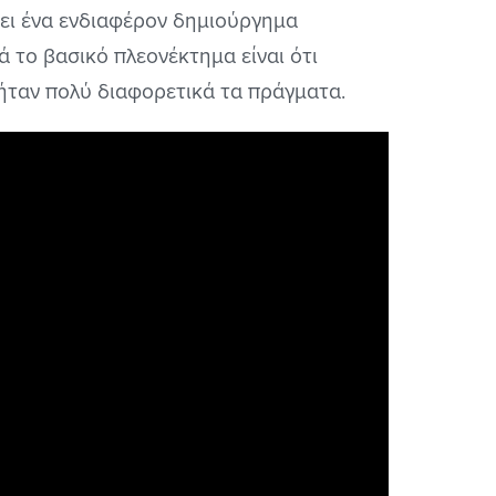
άξει ένα ενδιαφέρον δημιούργημα
κά το βασικό πλεονέκτημα είναι ότι
 ήταν πολύ διαφορετικά τα πράγματα.