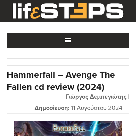
Skip
Skip
Skip
to
to
to
main
primary
footer
content
sidebar
Hammerfall – Avenge The
Fallen cd review (2024)
Γιώργος Δεμπεγιώτης
|
Δημοσίευση:
11 Αυγούστου 2024