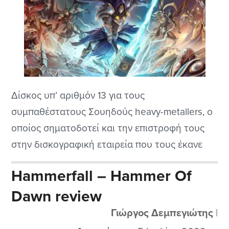
Δίσκος υπ’ αριθμόν 13 για τους
συμπαθέστατους Σουηδούς heavy-metallers, ο
οποίος σηματοδοτεί και την επιστροφή τους
στην δισκογραφική εταιρεία που τους έκανε
διάσημους, ήτοι τη Nuclear Blast, μετά από ένα
Hammerfall – Hammer Of
«διάλειμμα» τριών δίσκων στη Napalm. Λίγο-
Dawn review
πολύ, η ιστορία τους είναι γνωστή: το μπαμ
που έγινε το 1997 με το ντεμπούτο τους, «Glory
Γιώργος Δεμπεγιώτης
|
to the Brave»,...