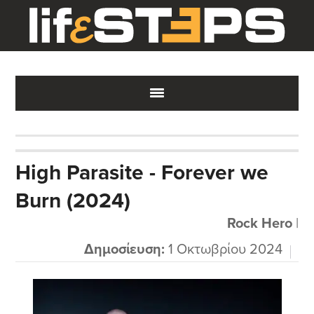
Skip
Skip
Skip
to
to
to
main
primary
footer
content
sidebar
High Parasite - Forever we
Burn (2024)
Rock Hero
|
Δημοσίευση:
1 Οκτωβρίου 2024