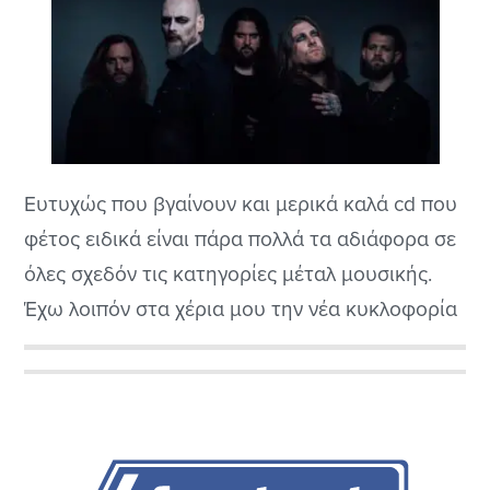
Ευτυχώς που βγαίνουν και μερικά καλά cd που
φέτος ειδικά είναι πάρα πολλά τα αδιάφορα σε
όλες σχεδόν τις κατηγορίες μέταλ μουσικής.
Έχω λοιπόν στα χέρια μου την νέα κυκλοφορία
από τους Βρετανούς High Parasite που πρώτη
φορά τους ακούω αν και μου φαίνονται πολύ
Αρχική
ενδιαφέροντες μιας και παίζουν φυσικά το
Πλευρική
αγαπημένο είδος του dark...