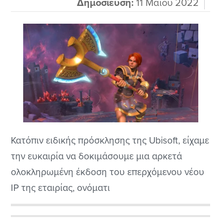
Δημοσίευση:
11 Μαΐου 2022
Κατόπιν ειδικής πρόσκλησης της Ubisoft, είχαμε
την ευκαιρία να δοκιμάσουμε μια αρκετά
ολοκληρωμένη έκδοση του επερχόμενου νέου
IP της εταιρίας, ονόματι
Immortals Fenyx Rising (μέχρι πρότινος γνωστό
ως Gods and Monsters). Ένα παιχνίδι