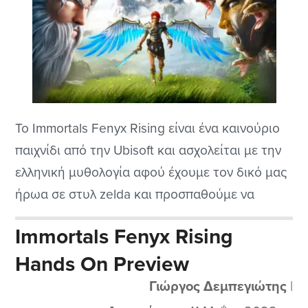
Το Immortals Fenyx Rising είναι ένα καινούριο
παιχνίδι από την Ubisoft και ασχολείται με την
ελληνική μυθολογία αφού έχουμε τον δικό μας
ήρωα σε στυλ zelda και προσπαθούμε να
επιβιώσουμε σκοτώνοντας διάφορα μυθικά
Immortals Fenyx Rising
πλάσματα και λύνοντας γρίφους φυσικά σε ένα
Hands On Preview
hack 'n slash παιχνίδι που χρειάζεται το
χειριστήριο οπωσδήποτε για να μπορέσετε να
Γιώργος Δεμπεγιώτης
|
το ευχαριστηθείτε...