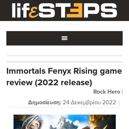
Skip
Skip
Skip
to
to
to
main
primary
footer
content
sidebar
Immortals Fenyx Rising game
review (2022 release)
Rock Hero
|
Δημοσίευση:
24 Δεκεμβρίου 2022