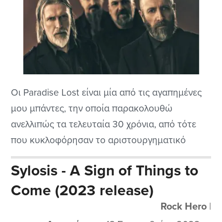
Οι Paradise Lost είναι μία από τις αγαπημένες
μου μπάντες, την οποία παρακολουθώ
ανελλιπώς τα τελευταία 30 χρόνια, από τότε
που κυκλοφόρησαν το αριστουργηματικό
“Draconian Times”, το οποίο ήταν ίσως και ο
Sylosis - A Sign of Things to
τελευταίος δίσκος τους που είχε σχεδόν
Come (2023 release)
καθολική αποδοχή.
Rock Hero
|