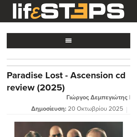
Skip
Skip
Skip
to
to
to
main
primary
footer
content
sidebar
Paradise Lost - Ascension cd
review (2025)
Γιώργος Δεμπεγιώτης
|
Δημοσίευση:
20 Οκτωβρίου 2025