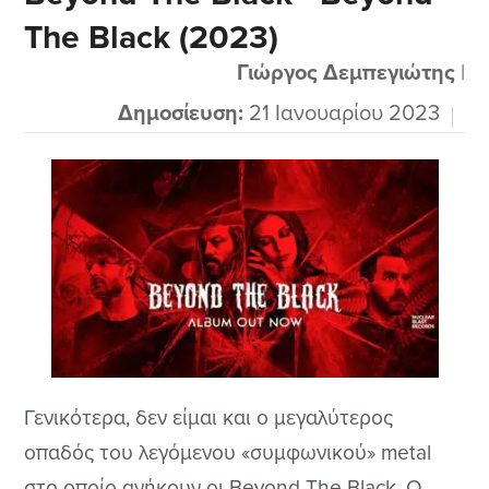
The Black (2023)
χαρά μιας και είναι έμπειροι, δεν είναι καμμιά
χτεσινή μπάντα της πλάκας....
Γιώργος Δεμπεγιώτης
|
Δημοσίευση:
21 Ιανουαρίου 2023
Γενικότερα, δεν είμαι και ο μεγαλύτερος
οπαδός του λεγόμενου «συμφωνικού» metal
στο οποίο ανήκουν οι Beyond The Black. Ο