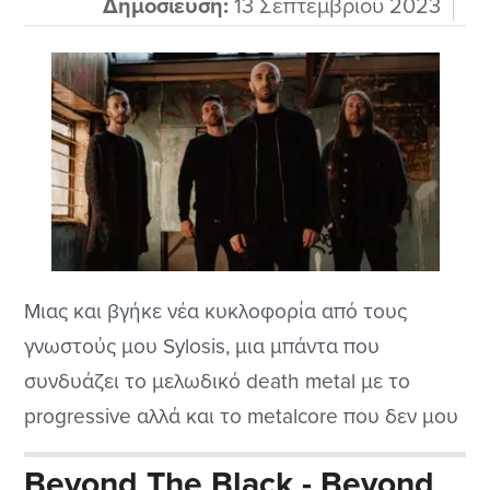
Δημοσίευση:
13 Σεπτεμβρίου 2023
Μιας και βγήκε νέα κυκλοφορία από τους
γνωστούς μου Sylosis, μια μπάντα που
συνδυάζει το μελωδικό death metal με το
progressive αλλά και το metalcore που δεν μου
αρέσει για να είμαι ειλικρινής αλλά τα παιδιά
Beyond The Black - Beyond
εδώ από την Βρετανία τα καταφέρνουν μια