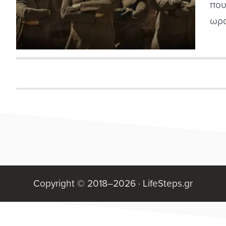
που
ωρα
κυκ
έχο
κυκ
περ
παρ
Copyright © 2018–2026 ·
LifeSteps.gr