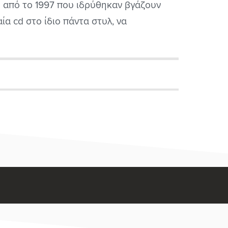
 από το 1997 που ιδρύθηκαν βγάζουν
ία cd στο ίδιο πάντα στυλ, να
λοφορούν καινούριο ep φέτος και να
υν έτοιμο υλικό για επερχόμενη
λοφορία ολοκληρωμένου cd. Το
ιμένω με ανυπομονησία να το
ουσιάσω...