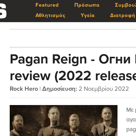
Featured
Πρόσωπα
Συμβου
Αθλητισμός
Υγεία
Διατροφή
Pagan Reign - Огн
review (2022 releas
Rock Hero
|
Δημοσίευση:
2 Νοεμβρίου 2022
Με 
αγα
pag