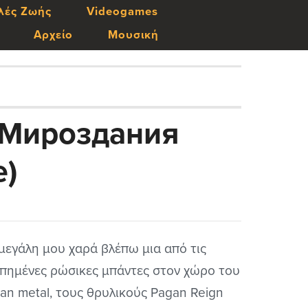
λές Ζωής
Videogames
Αρχείο
Μουσική
и Мироздания
e)
μεγάλη μου χαρά βλέπω μια από τις
πημένες ρώσικες μπάντες στον χώρο του
an metal, τους θρυλικούς Pagan Reign