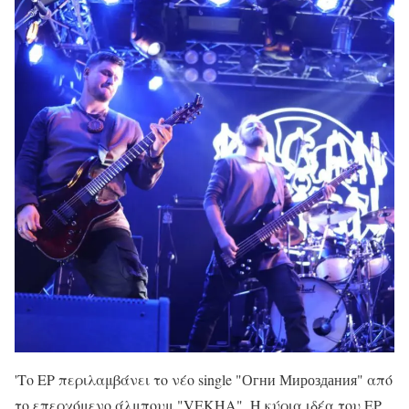
'Το EP περιλαμβάνει το νέο single "Огни Мироздания" από
το επερχόμενο άλμπουμ "VEKHA". Η κύρια ιδέα του EP