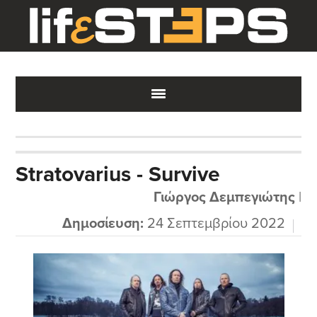
Skip
Skip
Skip
to
to
to
main
primary
footer
content
sidebar
Stratovarius - Survive
Γιώργος Δεμπεγιώτης
|
Δημοσίευση:
24 Σεπτεμβρίου 2022