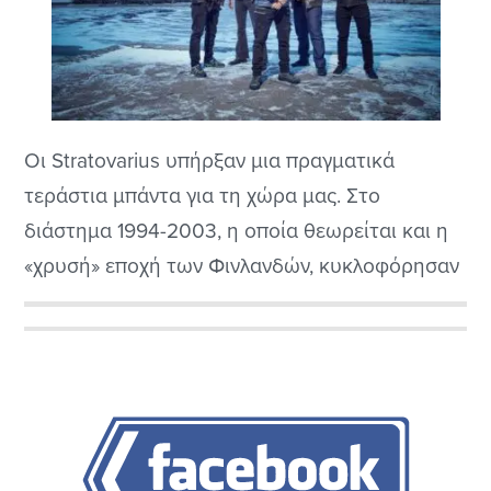
Οι Stratovarius υπήρξαν μια πραγματικά
τεράστια μπάντα για τη χώρα μας. Στο
διάστημα 1994-2003, η οποία θεωρείται και η
«χρυσή» εποχή των Φινλανδών, κυκλοφόρησαν
επτά δίσκους, οι οποίοι μέχρι και σήμερα
μνημονεύονται ως μερικά από τα καλύτερα
Αρχική
power metal δείγματα.
Πλευρική
Στήλη