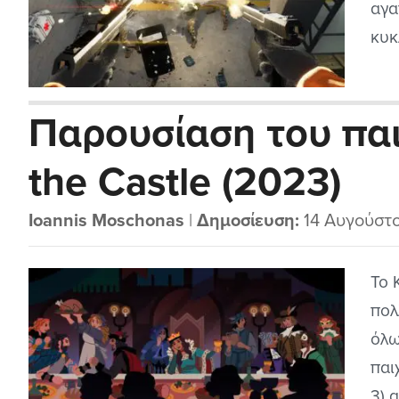
αγα
κυκ
202
Παρουσίαση του παι
the Castle (2023)
Ioannis Moschonas
|
Δημοσίευση:
14 Αυγούστ
Το K
πολ
όλω
παι
3) 