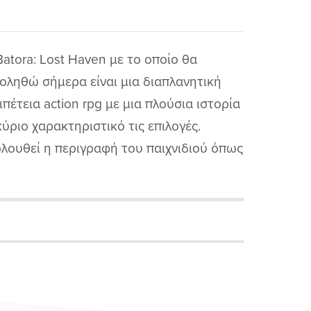
Batora: Lost Haven με το οποίο θα
οληθώ σήμερα είναι μια διαπλανητική
ιπέτεια action rpg με μια πλούσια ιστορία
κύριο χαρακτηριστικό τις επιλογές.
λουθεί η περιγραφή του παιχνιδιού όπως
 έχει αυτούσια η εταιρεία του. Επίσης να
αριστήσω την εταιρεία για τον κωδικό
 παιχνιδιού που μου πρόσφερε για να
ρώ να κάνω...