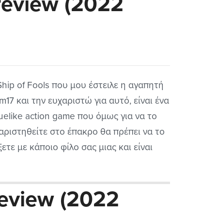
review (2022
ς ΑΑΑ παραγωγές, καθώς η indie σκηνή
κολουθεί να δοκιμάζει νέα...
Ship of Fools που μου έστειλε η αγαπητή
m17 και την ευχαριστώ για αυτό, είναι ένα
uelike action game που όμως για να το
αριστηθείτε στο έπακρο θα πρέπει να το
ξετε με κάποιο φίλο σας μιας και είναι
διασμένο βασικά για διπλό. Δεν αποκλείει
ς την πιθανότητα να θέλετε να το
review (2022
ετε και...