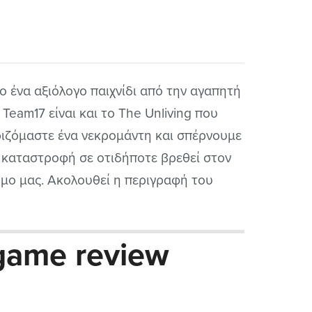
ο ένα αξιόλογο παιχνίδι από την αγαπητή
 Team17 είναι και το The Unliving που
ριζόμαστε ένα νεκρομάντη και σπέρνουμε
 καταστροφή σε οτιδήποτε βρεθεί στον
μο μας. Ακολουθεί η περιγραφή του
λου από την εταιρεία του και επανέρχομαι
ά για την αξιολόγηση μου. Μην ξεχάσω να
 game review
και ένα μεγάλο ευχαριστώ στην εταιρεία
..