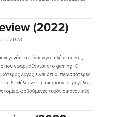
 ευγενών από τρεις αντιμαχόμενες
ρίες, εκ των πέντε διαθέσιμων, και
eview (2022)
σπαθείτε να διευθύνετε το πεπρωμένο
 βασιλείου σας στα πρώτα...
ρίου 2023
αι γεγονός ότι είναι λίγες πλέον οι νέες
ες που εφαρμόζονται στο gaming. Ο
ικότερος λόγος είναι ότι οι περισσότερες
ιρίες δε θέλουν να ρισκάρουν με μεγάλες
νοτομίες, φοβούμενες τυχόν οικονομικές
τυχίες, οπότε προτιμούν να
ιπλανιούνται σε ασφαλή και δοκιμασμένα
οπάτια. Φυσικά, αναφερόμαστε κυρίως