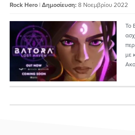
Rock Hero
|
Δημοσίευση:
8 Νοεμβρίου 2022
Το 
ασχ
περ
με 
Ακο
την
ευχ
του
μπο