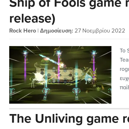
Ship of Fools game 
στι
release)
εξα
Rock Hero
|
Δημοσίευση:
27 Νοεμβρίου 2022
Το 
Tea
rog
ευχ
παί
σχε
όμω
The Unliving game 
παίξ