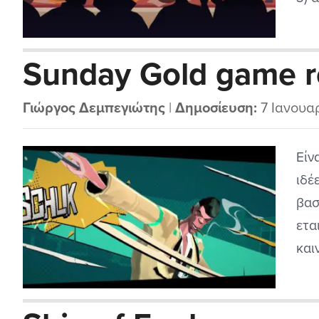
των
φατ
Sunday Gold game r
προ
του
Γιώργος Δεμπεγιώτης
|
Δημοσίευση:
7 Ιανουα
Είν
ιδέ
βασ
ετα
και
απο
περ
μον