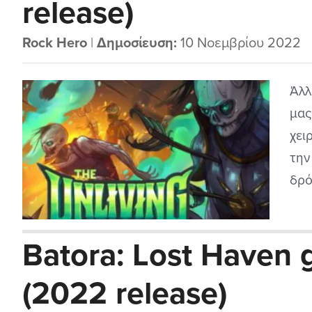
release)
Rock Hero
|
Δημοσίευση:
10 Νοεμβρίου 2022
Άλλ
μας
χει
την
δρό
τίτ
μετ
Batora: Lost Haven
πω 
που.
(2022 release)