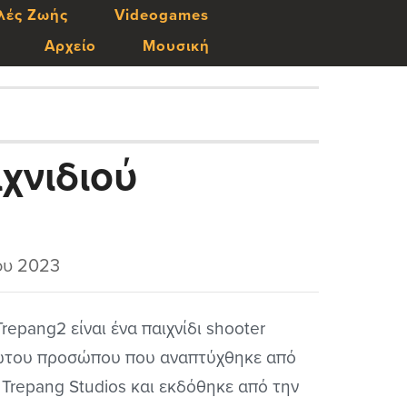
λές Ζωής
Videogames
Αρχείο
Μουσική
χνιδιού
ου 2023
Trepang2 είναι ένα παιχνίδι shooter
του προσώπου που αναπτύχθηκε από
 Trepang Studios και εκδόθηκε από την