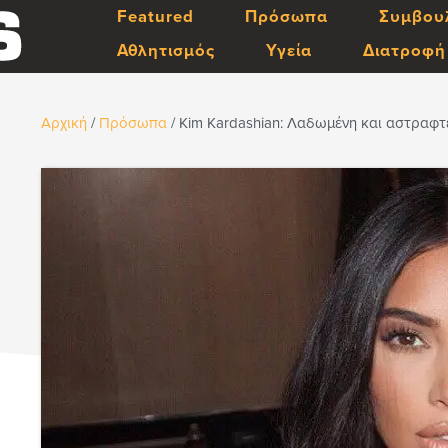
Featured
Πρόσωπα
Συμβου
Αθλητισμός
Υγεία
Διατροφή
Αρχική
/
Πρόσωπα
/
Kim Kardashian: Λαδωμένη και αστραφτε