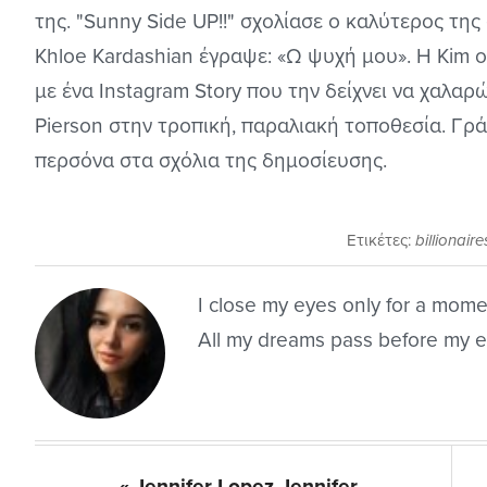
της. "Sunny Side UP!!" σχολίασε ο καλύτερος τη
Khloe Kardashian έγραψε: «Ω ψυχή μου». Η Kim 
με ένα Instagram Story που την δείχνει να χαλαρών
Pierson στην τροπική, παραλιακή τοποθεσία. Γρ
περσόνα στα σχόλια της δημοσίευσης. ​
Ετικέτες:
billionaire
I close my eyes only for a mom
All my dreams pass before my ey
Previous
« Jennifer Lopez-Jennifer