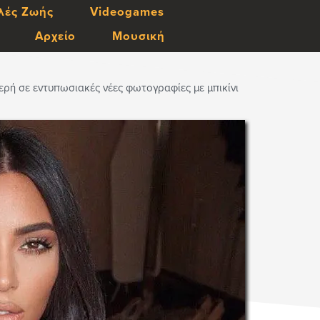
λές Ζωής
Videogames
Αρχείο
Μουσική
ρή σε εντυπωσιακές νέες φωτογραφίες με μπικίνι