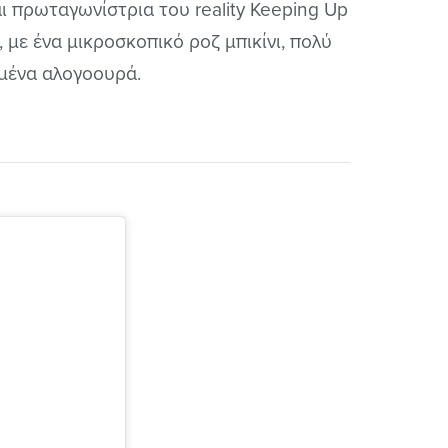
αι πρωταγωνίστρια του reality Keeping Up
, με ένα
μικροσκοπικό
ροζ μπικίνι, πολύ
γμένα αλογοουρά.
m