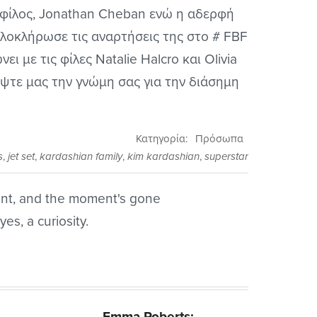
ς φίλος, Jonathan Cheban ενώ η αδερφή
ολοκλήρωσε τις αναρτήσεις της στο # FBF
ει με τις φίλες Natalie Halcro και Olivia
άψτε μας την γνώμη σας για την διάσημη
Κατηγορία:
Πρόσωπα
s
,
jet set
,
kardashian family
,
kim kardashian
,
superstar
ent, and the moment's gone
es, a curiosity.
Next
Emma Roberts: