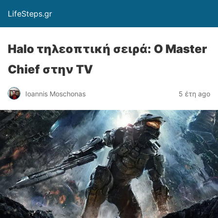
LifeSteps.gr
Halo τηλεοπτική σειρά: Ο Master
Chief στην TV
Ioannis Moschonas
5 έτη ago