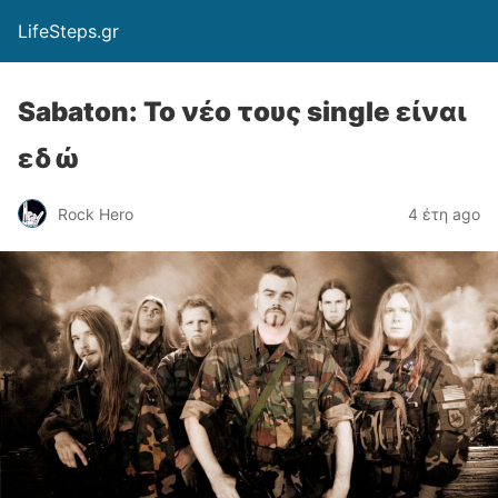
LifeSteps.gr
Sabaton: Το νέο τους single είναι
εδώ
Rock Hero
4 έτη ago