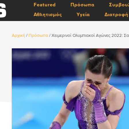
Featured
Πρόσωπα
Συμβου
Αθλητισμός
Υγεία
Διατροφή
Αρχική
/
Πρόσωπα
/
Χειμερινοί Ολυμπιακοί Αγώνες 2022: Σα