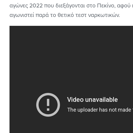
αγώνες 2022 που διεξάγονται στο Πεκίνο, αφού 
αγωνιστεί παρά το θετικό τεστ ναρκωτικών.