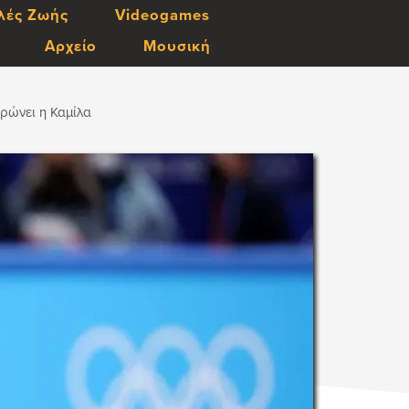
λές Ζωής
Videogames
Αρχείο
Μουσική
ρώνει η Καμίλα