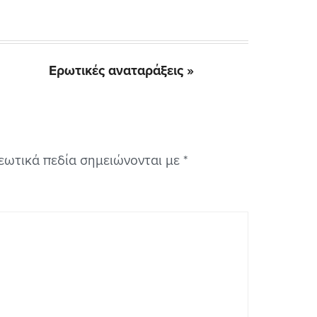
Next
Ερωτικές αναταράξεις »
Post:
εωτικά πεδία σημειώνονται με
*