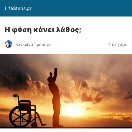
LifeSteps.gr
Η φύση κάνει λάθος;
Κατερίνα Τρέσσου
4 έτη ago