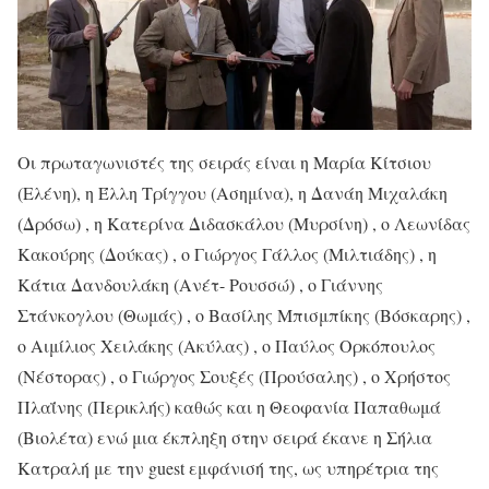
Οι πρωταγωνιστές της σειράς είναι η Μαρία Κίτσιου
(Ελένη), η Έλλη Τρίγγου (Ασημίνα), η Δανάη Μιχαλάκη
(Δρόσω) , η Κατερίνα Διδασκάλου (Μυρσίνη) , ο Λεωνίδας
Κακούρης (Δούκας) , ο Γιώργος Γάλλος (Μιλτιάδης) , η
Κάτια Δανδουλάκη (Ανέτ- Ρουσσώ) , ο Γιάννης
Στάνκογλου (Θωμάς) , ο Βασίλης Μπισμπίκης (Βόσκαρης) ,
ο Αιμίλιος Χειλάκης (Ακύλας) , ο Παύλος Ορκόπουλος
(Νέστορας) , ο Γιώργος Σουξές (Προύσαλης) , ο Χρήστος
Πλαΐνης (Περικλής) καθώς και η Θεοφανία Παπαθωμά
(Βιολέτα) ενώ μια έκπληξη στην σειρά έκανε η Σήλια
Κατραλή με την guest εμφάνισή της, ως υπηρέτρια της