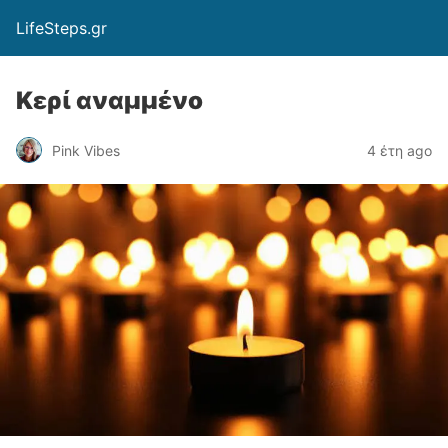
LifeSteps.gr
Κερί αναμμένο
Pink Vibes
4 έτη ago