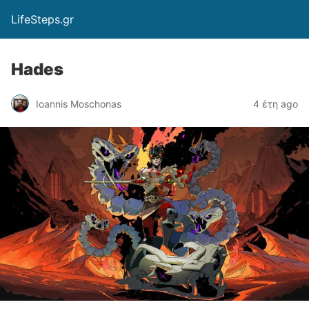
LifeSteps.gr
Hades
Ioannis Moschonas
4 έτη ago