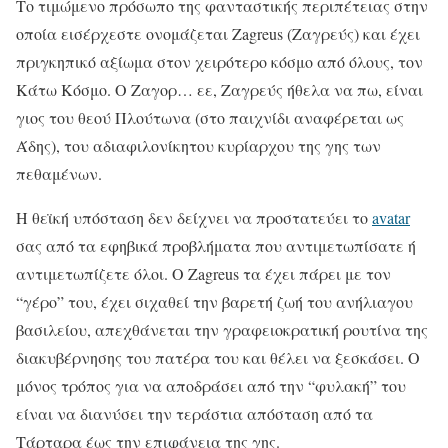
Το τιμώμενο πρόσωπο της φανταστικής περιπέτειας στην
οποία εισέρχεστε ονομάζεται Zagreus (Ζαγρεύς) και έχει
πριγκηπικό αξίωμα στον χειρότερο κόσμο από όλους, τον
Κάτω Κόσμο. Ο Ζαγορ… εε, Ζαγρεύς ήθελα να πω, είναι
γιος του θεού Πλούτωνα (στο παιχνίδι αναφέρεται ως
Άδης), του αδιαφιλονίκητου κυρίαρχου της γης των
πεθαμένων.
Η θεϊκή υπόσταση δεν δείχνει να προστατεύει το
avatar
σας από τα εφηβικά προβλήματα που αντιμετωπίσατε ή
αντιμετωπίζετε όλοι. Ο Zagreus τα έχει πάρει με τον
“γέρο” του, έχει σιχαθεί την βαρετή ζωή του ανήλιαγου
βασιλείου, απεχθάνεται την γραφειοκρατική ρουτίνα της
διακυβέρνησης του πατέρα του και θέλει να ξεσκάσει. Ο
μόνος τρόπος για να αποδράσει από την “φυλακή” του
είναι να διανύσει την τεράστια απόσταση από τα
Τάρταρα έως την επιφάνεια της γης.