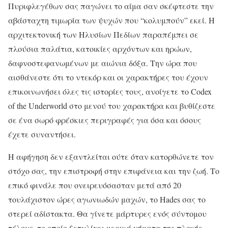
Πυριφλεγέθων σας παγώνει το αίμα σαν σκέφτεστε την
αβάσταχτη τιμωρία των ψυχών που “κολυμπούν” εκεί. Η
αρχιτεκτονική των Ηλυσίων Πεδίων παραπέμπει σε
πλούσια παλάτια, κατοικίες αρχόντων και ηρώων,
δαφνοστεφανωμένων με αιώνια δόξα. Την ώρα που
αισθάνεστε ότι το ντεκόρ και οι χαρακτήρες του έχουν
επικοινωνήσει όλες τις ιστορίες τους, ανοίγετε το Codex
of the Underworld στο μενού του χαρακτήρα και βυθίζεστε
σε ένα σωρό φρέσκιες περιγραφές για όσα και όσους
έχετε συναντήσει.
Η αφήγηση δεν εξαντλείται ούτε όταν κατορθώνετε τον
στόχο σας, την επιστροφή στην επιφάνεια και την ζωή. Το
επικό φινάλε που ονειρευόσασταν μετά από 20
τουλάχιστον ώρες αγωνιωδών μαχών, το Hades σας το
στερεί αδίστακτα. Θα γίνετε μάρτυρες ενός σύντομου
τέλους, το οποίο ξετυλίγει μερικά νήματα της πλοκής,