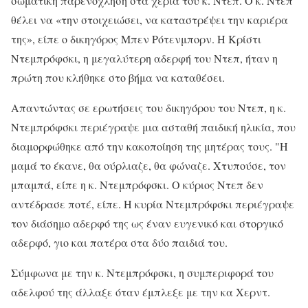
σωματική παρενόχληση στα χέρια του κ. Ντεπ. Ο κ. Ντεπ
θέλει να «την στοιχειώσει, να καταστρέψει την καριέρα
της», είπε ο δικηγόρος Μπεν Ρότενμπορν. Η Κρίστι
Ντεμπρόφσκι, η μεγαλύτερη αδερφή του Ντεπ, ήταν η
πρώτη που κλήθηκε στο βήμα να καταθέσει.
Απαντώντας σε ερωτήσεις του δικηγόρου του Ντεπ, η κ.
Ντεμπρόφσκι περιέγραψε μια ασταθή παιδική ηλικία, που
διαμορφώθηκε από την κακοποίηση της μητέρας τους. "Η
μαμά το έκανε, θα ούρλιαζε, θα φώναζε. Χτυπούσε, τον
μπαμπά, είπε η κ. Ντεμπρόφσκι. Ο κύριος Ντεπ δεν
αντέδρασε ποτέ, είπε. Η κυρία Ντεμπρόφσκι περιέγραψε
τον διάσημο αδερφό της ως έναν ευγενικό και στοργικό
αδερφό, γιο και πατέρα στα δύο παιδιά του.
Σύμφωνα με την κ. Ντεμπρόφσκι, η συμπεριφορά του
αδελφού της άλλαξε όταν έμπλεξε με την κα Χερντ.