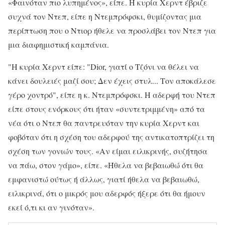
«Φαινόταν πιο λυπημένος», είπε. Η κυρία Χερντ έβριζε
συχνά τον Ντεπ, είπε η Ντεμπρόφσκι, θυμίζοντας μια
περίπτωση που ο Ντιορ ήθελε να προσλάβει τον Ντεπ για
μια διαφημιστική καμπάνια.
"Η κυρία Χερντ είπε: "Dior, γιατί ο Τζόνι να θέλει να
κάνει δουλειές μαζί σου; Δεν έχεις στυλ... Τον αποκάλεσε
γέρο χοντρό", είπε η κ. Ντεμπρόφσκι. Η αδερφή του Ντεπ
είπε στους ενόρκους ότι ήταν «συντετριμμένη» από τα
νέα ότι ο Ντεπ θα παντρευόταν την κυρία Χερντ και
φοβόταν ότι η σχέση του αδερφού της αντικατοπτρίζει τη
σχέση των γονιών τους. «Αν είμαι ειλικρινής, συζήτησα
να πάω, στον γάμο», είπε. «Ήθελα να βεβαιωθώ ότι θα
εμφανιστώ ούτως ή άλλως, γιατί ήθελα να βεβαιωθώ,
ειλικρινά, ότι ο μικρός μου αδερφός ήξερε ότι θα ήμουν
εκεί ό,τι κι αν γινόταν».