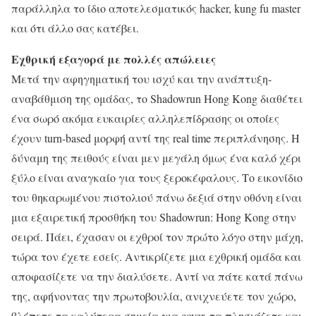
παράλληλα το ίδιο αποτελεσματικός hacker, kung fu master
και ότι άλλο σας κατέβει.
Εχθρική εξαγορά με πολλές απώλειες
Μετά την αφηγηματική του ισχύ και την ανάπτυξη-
αναβάθμιση της ομάδας, το Shadowrun Hong Kong διαθέτει
ένα σωρό ακόμα ευκαιρίες αλληλεπίδρασης οι οποίες
έχουν turn-based μορφή αντί της real time περιπλάνησης. Η
δύναμη της πειθούς είναι μεν μεγάλη όμως ένα καλό χέρι
ξύλο είναι αναγκαίο για τους ξεροκέφαλους. Το εικονίδιο
του θηκαρωμένου πιστολιού πάνω δεξιά στην οθόνη είναι
μια εξαιρετική προσθήκη του Shadowrun: Hong Kong στην
σειρά. Πάει, έχασαν οι εχθροί τον πρώτο λόγο στην μάχη,
τώρα τον έχετε εσείς. Αντικρίζετε μια εχθρική ομάδα και
αποφασίζετε να την διαλύσετε. Αντί να πάτε κατά πάνω
της, αφήνοντας την πρωτοβουλία, ανιχνεύετε τον χώρο,
βλέπετε τα καλύτερα σημεία για cover, τα πλησιάζετε και