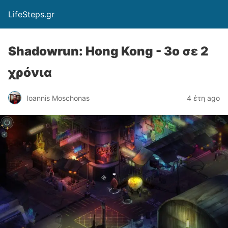
LifeSteps.gr
Shadowrun: Hong Kong - 3o σε 2
χρόνια
Ioannis Moschonas
4 έτη ago