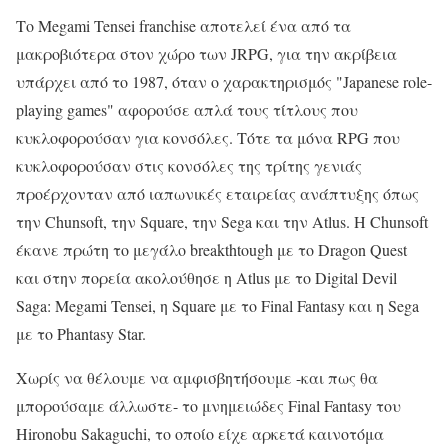
Το Megami Tensei franchise αποτελεί ένα από τα
μακροβιότερα στον χώρο των JRPG, για την ακρίβεια
υπάρχει από το 1987, όταν ο χαρακτηρισμός "Japanese role-
playing games" αφορούσε απλά τους τίτλους που
κυκλοφορούσαν για κονσόλες. Τότε τα μόνα RPG που
κυκλοφορούσαν στις κονσόλες της τρίτης γενιάς
προέρχονταν από ιαπωνικές εταιρείας ανάπτυξης όπως
την Chunsoft, την Square, την Sega και την Atlus. Η Chunsoft
έκανε πρώτη το μεγάλο breakthtough με το Dragon Quest
και στην πορεία ακολούθησε η Atlus με το Digital Devil
Saga: Megami Tensei, η Square με το Final Fantasy και η Sega
με το Phantasy Star.
Χωρίς να θέλουμε να αμφισβητήσουμε -και πως θα
μπορούσαμε άλλωστε- το μνημειώδες Final Fantasy του
Hironobu Sakaguchi, το οποίο είχε αρκετά καινοτόμα