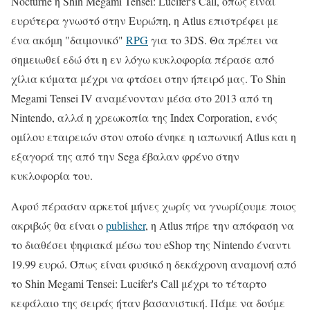
Nocturne ή Shin Megami Tensei: Lucifer's Call, όπως είναι
ευρύτερα γνωστό στην Ευρώπη, η Atlus επιστρέφει με
ένα ακόμη "δαιμονικό"
RPG
για το 3DS. Θα πρέπει να
σημειωθεί εδώ ότι η εν λόγω κυκλοφορία πέρασε από
χίλια κύματα μέχρι να φτάσει στην ήπειρό μας. Το Shin
Megami Tensei IV αναμένονταν μέσα στο 2013 από τη
Nintendo, αλλά η χρεωκοπία της Index Corporation, ενός
ομίλου εταιρειών στον οποίο άνηκε η ιαπωνική Atlus και η
εξαγορά της από την Sega έβαλαν φρένο στην
κυκλοφορία του.
Αφού πέρασαν αρκετοί μήνες χωρίς να γνωρίζουμε ποιος
ακριβώς θα είναι ο
publisher
, η Atlus πήρε την απόφαση να
το διαθέσει ψηφιακά μέσω του eShop της Nintendo έναντι
19.99 ευρώ. Όπως είναι φυσικό η δεκάχρονη αναμονή από
το Shin Megami Tensei: Lucifer's Call μέχρι το τέταρτο
κεφάλαιο της σειράς ήταν βασανιστική. Πάμε να δούμε