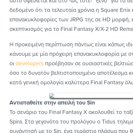
αυτό οφείλεται και στο -ως τότε- "ξένο" για τα δ
δεδομένο ότι τα τελευταία χρόνια η Square Enix 
επανακυκλοφορίες των JRPG της σε HD μορφή, εί
σκεπτικισμός για το Final Fantasy X/X-2 HD Rema
Η προκειμένη περίπτωση πάντως είναι κάπως ιδ
κάνουμε με μία πρόχειρη επανακυκλοφορία με στ
οι
developers
προέβησαν σε ουσιαστικές βελτιώσ
όσο το δυνατόν βελτιστοποιημένο αποτέλεσμα κ
κατά γενική ομολογία καλύτερα Final Fantasy ό
Αντισταθείτε στην απειλή του Sin
To σενάριο του Final Fantasy X ακολουθεί το τα
Spira. Στα γεγονότα του προλόγου ο Tidus τηλε
συνάντησή με το Sin, ένα τεράστιο πλάσμα που θ