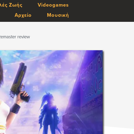
λές Ζωής
Videogames
Αρχείο
Μουσική
Remaster review