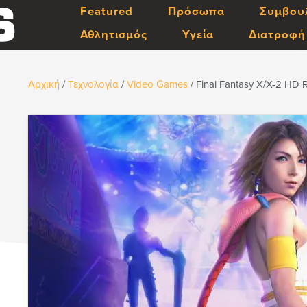
Featured
Πρόσωπα
Συμβου
Αθλητισμός
Υγεία
Διατροφή
Αρχική
/
Τεχνολογία
/
Video Games
/
Final Fantasy X/X-2 HD 