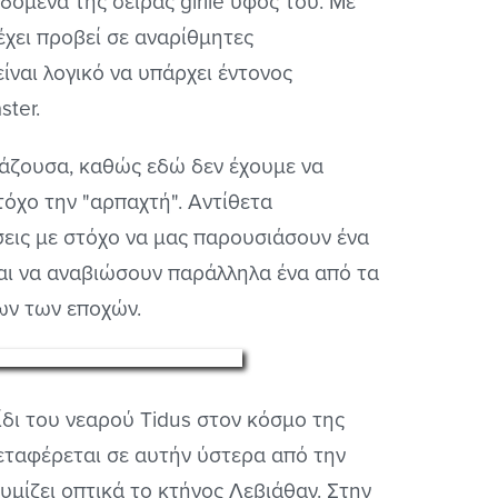
εδομένα της σειράς girlie ύφος του. Με
έχει προβεί σε αναρίθμητες
ναι λογικό να υπάρχει έντονος
ster.
ιάζουσα, καθώς εδώ δεν έχουμε να
όχο την "αρπαχτή". Αντίθετα
εις με στόχο να μας παρουσιάσουν ένα
αι να αναβιώσουν παράλληλα ένα από τα
λων των εποχών.
ξίδι του νεαρού Tidus στον κόσμο της
μεταφέρεται σε αυτήν ύστερα από την
υμίζει οπτικά το κτήνος Λεβιάθαν. Στην