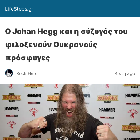
LifeSteps.gr
Ο Johan Hegg και η σύζυγός του
φιλοξενούν Ουκρανούς
πρόσφυγες
Rock Hero
4 έτη ago