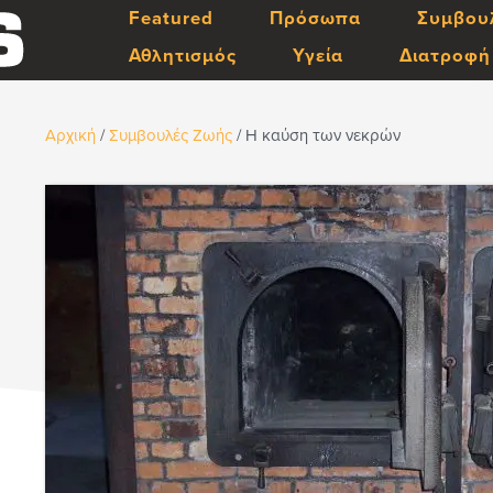
Featured
Πρόσωπα
Συμβου
Αθλητισμός
Υγεία
Διατροφή
Αρχική
/
Συμβουλές Ζωής
/
Η καύση των νεκρών