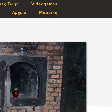
λές Ζωής
Videogames
Αρχείο
Μουσική