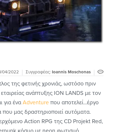
3/04/2022
Συγγραφέας:
Ioannis Moschonas
τλος της φετινής χρονιάς, ωστόσο πριν
 εταιρείας ανάπτυξης ION LANDS με τον
ι για ένα
Adventure
που αποτελεί...έργο
α που μας δραστηριοποιεί αυτόματα.
ερχόμενο Action RPG της CD Projekt Red,
berpunk κόσμο με neon φωτισμό