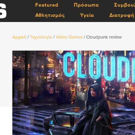
Featured
Πρόσωπα
Συμβου
Αθλητισμός
Υγεία
Διατροφή
Αρχική
/
Τεχνολογία
/
Video Games
/
Cloudpunk review