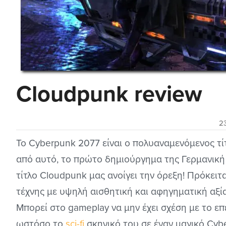
Cloudpunk review
2
Το Cyberpunk 2077 είναι ο πολυαναμενόμενος τί
από αυτό, το πρώτο δημιούργημα της Γερμανική
τίτλο Cloudpunk μας ανοίγει την όρεξη! Πρόκειτα
τέχνης με υψηλή αισθητική και αφηγηματική αξί
Μπορεί στο gameplay να μην έχει σχέση με το επ
ωστόσο το
sci-fi
σκηνικό του σε έναν μαγικό Cy