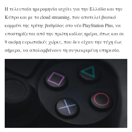
Η τελευταία ημερομηνία ισχύει για την Ελλάδα και την
Κύπρο και με το cloud streaming, που αποτελεί βασικό
κομμάτι της τρίτης βαθμίδας στο νέο PlayStation Plus, να
υποστηρίζεται από την πρώτη κιόλας ημέρα, όπως και σε
9 ακόμη ευρωπαϊκές χώρες, που δεν είχαν την τύχη έως
σήμερα, να απολαμβάνουν τη συγκεκριμένη υπηρεσία.