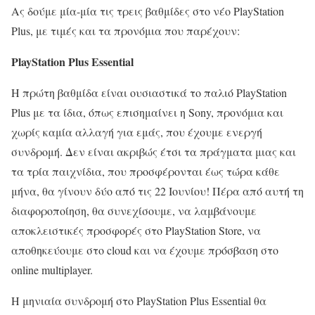
Ας δούμε μία-μία τις τρεις βαθμίδες στο νέο PlayStation
Plus, με τιμές και τα προνόμια που παρέχουν:
PlayStation Plus Essential
Η πρώτη βαθμίδα είναι ουσιαστικά το παλιό PlayStation
Plus με τα ίδια, όπως επισημαίνει η Sony, προνόμια και
χωρίς καμία αλλαγή για εμάς, που έχουμε ενεργή
συνδρομή. Δεν είναι ακριβώς έτσι τα πράγματα μιας και
τα τρία παιχνίδια, που προσφέρονται έως τώρα κάθε
μήνα, θα γίνουν δύο από τις 22 Ιουνίου! Πέρα από αυτή τη
διαφοροποίηση, θα συνεχίσουμε, να λαμβάνουμε
αποκλειστικές προσφορές στο PlayStation Store, να
αποθηκεύουμε στο cloud και να έχουμε πρόσβαση στο
online multiplayer.
Η μηνιαία συνδρομή στο PlayStation Plus Essential θα