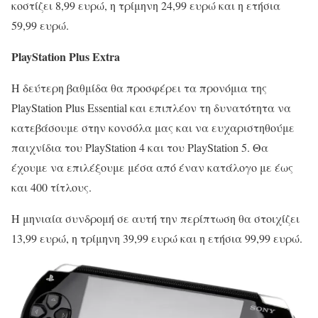
κοστίζει 8,99 ευρώ, η τρίμηνη 24,99 ευρώ και η ετήσια
59,99 ευρώ.
PlayStation Plus Extra
Η δεύτερη βαθμίδα θα προσφέρει τα προνόμια της
PlayStation Plus Essential και επιπλέον τη δυνατότητα να
κατεβάσουμε στην κονσόλα μας και να ευχαριστηθούμε
παιχνίδια του PlayStation 4 και του PlayStation 5. Θα
έχουμε να επιλέξουμε μέσα από έναν κατάλογο με έως
και 400 τίτλους.
Η μηνιαία συνδρομή σε αυτή την περίπτωση θα στοιχίζει
13,99 ευρώ, η τρίμηνη 39,99 ευρώ και η ετήσια 99,99 ευρώ.