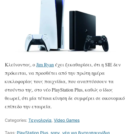
Κλείνοντας, ο
Jim Ryan
έχει ξεκαθαρίσει, ότι η SIE δεν
πρόκειται, να προσθέτει από την πρώτη ημέρα
κυκλοφορίας τους παιχνίδια, που αναπτύσσουν τα
στούντιο της, στο νέο PlayStation Plus, καθώς ο ίδιος
θεωρεί, ότι μία τέτοια κίνηση δε συμφέρει σε οικονομικό
επίπεδο την εταιρεία.
Categories:
Τεχνολογία
,
Video Games
Tags:
PlayStation Plus
,
sony
,
νέα για βιντεοπαιχνίδια