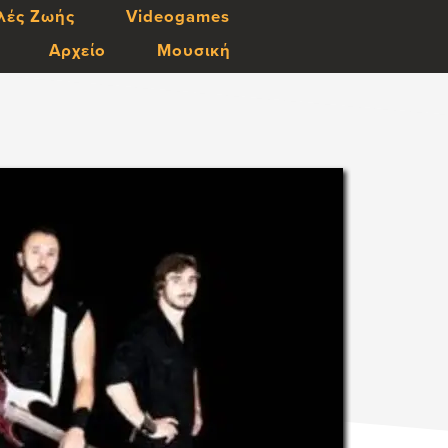
λές Ζωής
Videogames
Αρχείο
Μουσική