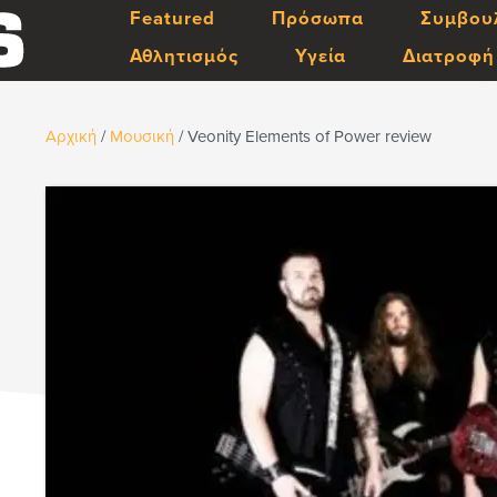
Featured
Πρόσωπα
Συμβου
Αθλητισμός
Υγεία
Διατροφή
Αρχική
/
Μουσική
/
Veonity Elements of Power review