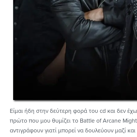
Είμαι ήδη στην δεύτερη φορά του cd και δεν έχω 
πρώτο που μου θυμίζει το Battle of Arcane Might
αντιγράφουν γιατί μπορεί να δουλεύουν μαζί και