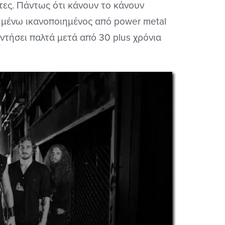
ντες. Πάντως ότι κάνουν το κάνουν
α μένω ικανοποιημένος από power metal
ντήσει παλτά μετά από 30 plus χρόνια