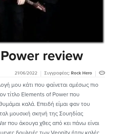
 Power review
21/06/2022
Συγγραφέας:
Rock Hero
ογή μου κάτι που φαίνεται αμέσως πιο
ον τίτλο Elements of Power που
θυμάμαι καλά. Επειδή είμαι φαν του
έταλ μουσική σκηνή της Σουηδίας
War που άκουγα χθες από κει πάνω είναι
μενες δουλειές των Veonity ήταν καλές