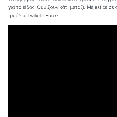
για το είδος. Θυμίζουν κάτι μεταξύ Majestica σ
rpgάδες Twilight Force.