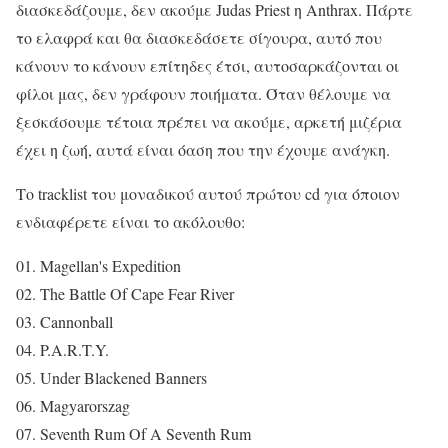
διασκεδάζουμε, δεν ακούμε Judas Priest η Anthrax. Πάρτε
το ελαφρά και θα διασκεδάσετε σίγουρα, αυτό που
κάνουν το κάνουν επίτηδες έτσι, αυτοσαρκάζονται οι
φίλοι μας, δεν γράφουν ποιήματα. Όταν θέλουμε να
ξεσκάσουμε τέτοια πρέπει να ακούμε, αρκετή μιζέρια
έχει η ζωή, αυτά είναι όαση που την έχουμε ανάγκη.
Το tracklist του μοναδικού αυτού πρώτου cd για όποιον
ενδιαφέρετε είναι το ακόλουθο:
01. Magellan's Expedition
02. The Battle Of Cape Fear River
03. Cannonball
04. P.A.R.T.Y.
05. Under Blackened Banners
06. Magyarorszag
07. Seventh Rum Of A Seventh Rum