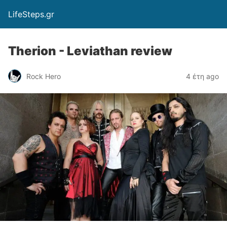
LifeSteps.gr
Therion - Leviathan review
Rock Hero
4 έτη ago